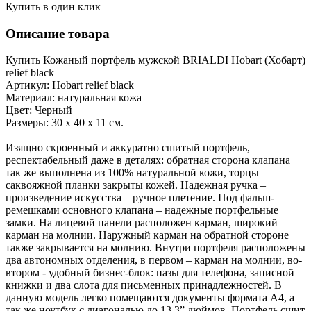
Купить в один клик
Описание товара
Купить Кожаный портфель мужской BRIALDI Hobart (Хобарт)
relief black
Артикул: Hobart relief black
Материал: натуральная кожа
Цвет: Черный
Размеры: 30 х 40 х 11 см.
Изящно скроенный и аккуратно сшитый портфель,
респектабельный даже в деталях: обратная сторона клапана
так же выполнена из 100% натуральной кожи, торцы
саквояжной планки закрыты кожей. Надежная ручка –
произведение искусства – ручное плетение. Под фальш-
ремешками основного клапана – надежные портфельные
замки. На лицевой панели расположен карман, широкий
карман на молнии. Наружный карман на обратной стороне
также закрывается на молнию. Внутри портфеля расположены
два автономных отделения, в первом – карман на молнии, во-
втором - удобный бизнес-блок: пазы для телефона, записной
книжки и два слота для письменных принадлежностей. В
данную модель легко помещаются документы формата А4, а
так же ноутбук с диагональю до 13,3” дюймов. Портфель сшит