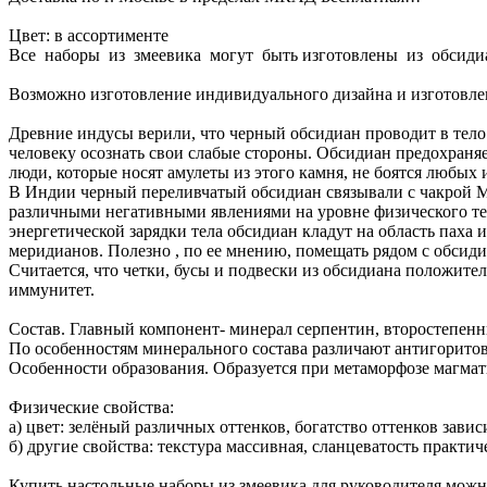
Цвет: в ассортименте
Все наборы из змеевика могут быть изготовлены из обсиди
Возможно изготовление индивидуального дизайна и изготовле
Древние индусы верили, что черный обсидиан проводит в тело
человеку осознать свои слабые стороны. Обсидиан предохраняе
люди, которые носят амулеты из этого камня, не боятся любых
В Индии черный переливчатый обсидиан связывали с чакрой М
различными негативными явлениями на уровне физического тел
энергетической зарядки тела обсидиан кладут на область пах
меридианов. Полезно , по ее мнению, помещать рядом с обсид
Считается, что четки, бусы и подвески из обсидиана положите
иммунитет.
Состав. Главный компонент- минерал серпентин, второстепенные
По особенностям минерального состава различают антигоритов
Особенности образования. Образуется при метаморфозе магмат
Физические свойства:
а) цвет: зелёный различных оттенков, богатство оттенков зави
б) другие свойства: текстура массивная, сланцеватость практи
Купить настольные наборы из змеевика для руководителя можно