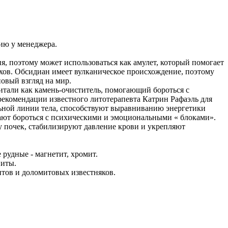
ию у менеджера.
, поэтому может использоваться как амулет, который помогает
ехов. Обсидиан имеет вулканическое происхождение, поэтому
овый взгляд на мир.
итали как камень-очиститель, помогающий бороться с
рекомендации известного литотерапевта Катрин Рафаэль для
альной линии тела, способствуют выравниванию энергетики
гают бороться с психическими и эмоциональными « блоками».
у почек, стабилизируют давление крови и укрепляют
 рудные - магнетит, хромит.
ниты.
итов и доломитовых известняков.