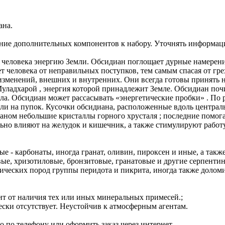
ана.
ние дополнительных компонентов к набору. Уточнять информац
 человека энергию Земли. Обсидиан поглощает дурные намерения
т человека от неправильных поступков, тем самым спасая от гр
 изменений, внешних и внутренних. Они всегда готовы принять н
уладхарой , энергия которой принадлежит Земле. Обсидиан поч
а. Обсидиан может рассасывать «энергетические пробки» . По 
а или на пупок. Кусочки обсидиана, расположенные вдоль центр
ианом небольшие кристаллы горного хрусталя ; последние помо
льно влияют на желудок и кишечник, а также стимулируют работ
 - карбонаты, иногда гранат, оливин, пироксен и иные, а также
ые, хризотиловые, бронзитовые, гранатовые и другие серпенти
ических пород группы перидота и пикрита, иногда также долом
сит от наличия тех или иных минеральных примесей.;
чески отсутствует. Неустойчив к атмосферным агентам.
 по телефону или оформить заказ через интернет.