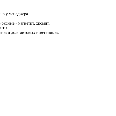
ию у менеджера.
 рудные - магнетит, хромит.
ниты.
итов и доломитовых известняков.