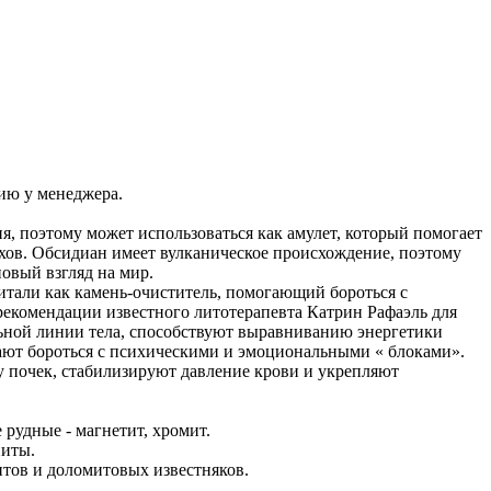
ию у менеджера.
, поэтому может использоваться как амулет, который помогает
ехов. Обсидиан имеет вулканическое происхождение, поэтому
овый взгляд на мир.
итали как камень-очиститель, помогающий бороться с
рекомендации известного литотерапевта Катрин Рафаэль для
альной линии тела, способствуют выравниванию энергетики
гают бороться с психическими и эмоциональными « блоками».
у почек, стабилизируют давление крови и укрепляют
 рудные - магнетит, хромит.
ниты.
итов и доломитовых известняков.