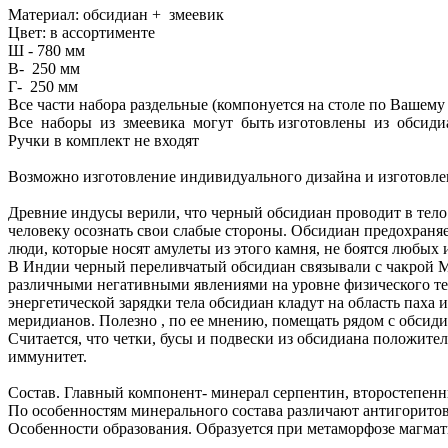
Материал: обсидиан + змеевик
Цвет: в ассортименте
Ш - 780 мм
В- 250 мм
Г- 250 мм
Все части набора раздельные (компонуется на столе по Вашем
Все наборы из змеевика могут быть изготовлены из обсиди
Ручки в комплект не входят
Возможно изготовление индивидуального дизайна и изготовле
Древние индусы верили, что черный обсидиан проводит в тело
человеку осознать свои слабые стороны. Обсидиан предохраняе
люди, которые носят амулеты из этого камня, не боятся любых
В Индии черный переливчатый обсидиан связывали с чакрой М
различными негативными явлениями на уровне физического тел
энергетической зарядки тела обсидиан кладут на область пах
меридианов. Полезно , по ее мнению, помещать рядом с обсид
Считается, что четки, бусы и подвески из обсидиана положите
иммунитет.
Состав. Главный компонент- минерал серпентин, второстепенные
По особенностям минерального состава различают антигоритов
Особенности образования. Образуется при метаморфозе магмат