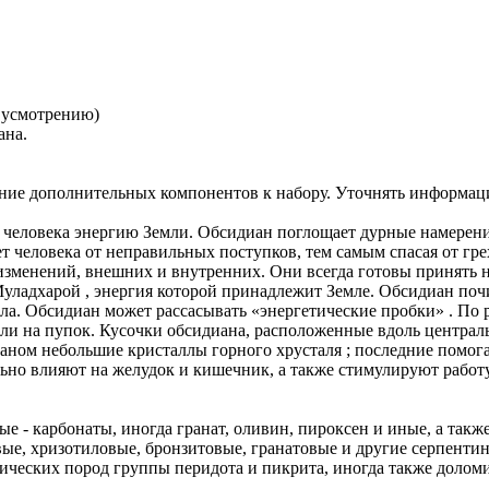
у усмотрению)
ана.
ние дополнительных компонентов к набору. Уточнять информац
 человека энергию Земли. Обсидиан поглощает дурные намерения
т человека от неправильных поступков, тем самым спасая от гр
 изменений, внешних и внутренних. Они всегда готовы принять н
уладхарой , энергия которой принадлежит Земле. Обсидиан поч
а. Обсидиан может рассасывать «энергетические пробки» . По 
а или на пупок. Кусочки обсидиана, расположенные вдоль центр
ианом небольшие кристаллы горного хрусталя ; последние помо
льно влияют на желудок и кишечник, а также стимулируют работ
 - карбонаты, иногда гранат, оливин, пироксен и иные, а также
ые, хризотиловые, бронзитовые, гранатовые и другие серпенти
ических пород группы перидота и пикрита, иногда также долом