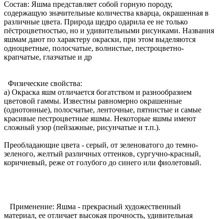
Состав: Яшма представляет собой горную породу,
содержащую значительные количества кварца, окрашенная в
различные цвета. Природа щедро одарила ее не только
пёстроцветностью, но и удивительными рисунками. Названия
яшмам дают по характеру окраски, при этом выделяются
одноцветные, полосчатые, волнистые, пестроцветно-
крапчатые, глазчатые и др
Физические свойства:
а) Окраска яшм отличается богатством и разнообразием
цветовой гаммы. Известны равномерно окрашенные
(однотонные), полосчатые, ленточные, пятнистые и самые
красивые пестроцветные яшмы. Некоторые яшмы имеют
сложный узор (пейзажные, рисунчатые и т.п.).
Преобладающие цвета - серый, от зеленоватого до темно-
зеленого, желтый различных оттенков, сургучно-красный,
коричневый, реже от голубого до синего или фиолетовый.
Применение: Яшма - прекрасный художественный
материал, ее отличает высокая прочность, удивительная