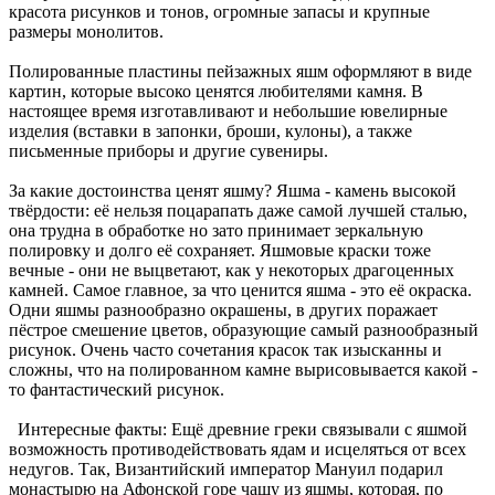
красота рисунков и тонов, огромные запасы и крупные
размеры монолитов.
Полированные пластины пейзажных яшм оформляют в виде
картин, которые высоко ценятся любителями камня. В
настоящее время изготавливают и небольшие ювелирные
изделия (вставки в запонки, броши, кулоны), а также
письменные приборы и другие сувениры.
За какие достоинства ценят яшму? Яшма - камень высокой
твёрдости: её нельзя поцарапать даже самой лучшей сталью,
она трудна в обработке но зато принимает зеркальную
полировку и долго её сохраняет. Яшмовые краски тоже
вечные - они не выцветают, как у некоторых драгоценных
камней. Самое главное, за что ценится яшма - это её окраска.
Одни яшмы разнообразно окрашены, в других поражает
пёстрое смешение цветов, образующие самый разнообразный
рисунок. Очень часто сочетания красок так изысканны и
сложны, что на полированном камне вырисовывается какой -
то фантастический рисунок.
Интересные факты: Ещё древние греки связывали с яшмой
возможность противодействовать ядам и исцеляться от всех
недугов. Так, Византийский император Мануил подарил
монастырю на Афонской горе чашу из яшмы, которая, по