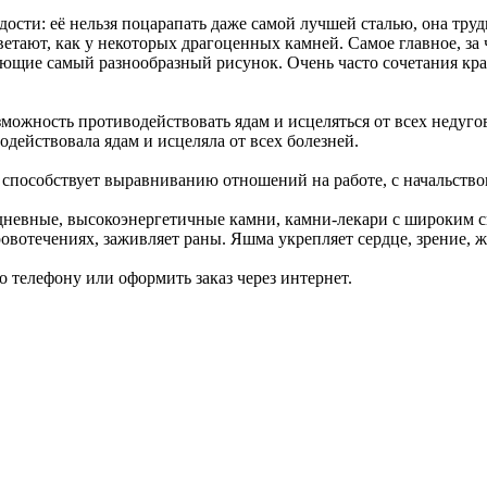
дости: её нельзя поцарапать даже самой лучшей сталью, она тру
етают, как у некоторых драгоценных камней. Самое главное, за 
ующие самый разнообразный рисунок. Очень часто сочетания кр
можность противодействовать ядам и исцеляться от всех недуг
действовала ядам и исцеляла от всех болезней.
; способствует выравниванию отношений на работе, с начальство
 дневные, высокоэнергетичные камни, камни-лекари с широким с
вотечениях, заживляет раны. Яшма укрепляет сердце, зрение, ж
 телефону или оформить заказ через интернет.