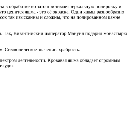
дна в обработке но зато принимает зеркальную полировку и
что ценится яшма - это её окраска. Одни яшмы разнообразно
асок так изысканны и сложны, что на полированном камне
ов. Так, Византийский император Мануил подарил монастырю
м. Символическое значение: храбрость.
пектром деятельности. Кровавая яшма обладает огромным
елудок.