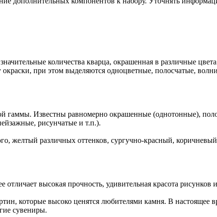
ние дополнительных компонентов к набору. Уточнять информац
начительные количества кварца, окрашенная в различные цвета.
окраски, при этом выделяются одноцветные, полосчатые, волнис
вой гаммы. Известны равномерно окрашенные (однотонные), пол
йзажные, рисунчатые и т.п.).
ого, желтый различных оттенков, сургучно-красный, коричневый
отличает высокая прочность, удивительная красота рисунков и
ин, которые высоко ценятся любителями камня. В настоящее в
угие сувениры.