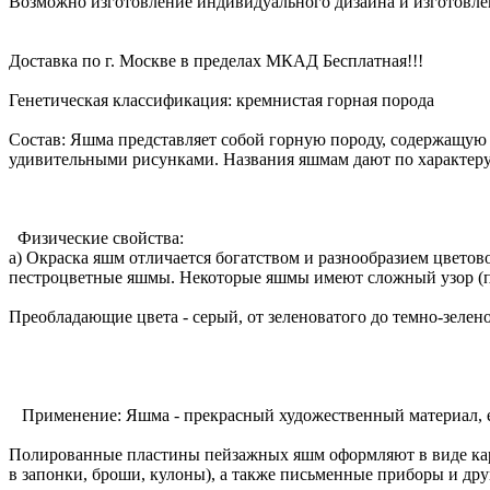
Возможно изготовление индивидуального дизайна и изготовле
Доставка по г. Москве в пределах МКАД Бесплатная!!!
Генетическая классификация: кремнистая горная порода
Состав: Яшма представляет собой горную породу, содержащую з
удивительными рисунками. Названия яшмам дают по характеру 
Физические свойства:
а) Окраска яшм отличается богатством и разнообразием цвето
пестроцветные яшмы. Некоторые яшмы имеют сложный узор (пе
Преобладающие цвета - серый, от зеленоватого до темно-зелен
Применение: Яшма - прекрасный художественный материал, ее 
Полированные пластины пейзажных яшм оформляют в виде карт
в запонки, броши, кулоны), а также письменные приборы и др