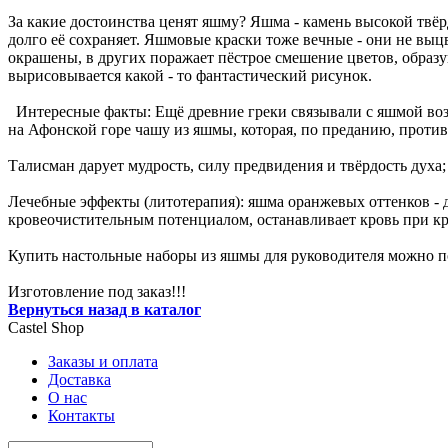
За какие достоинства ценят яшму? Яшма - камень высокой твёр
долго её сохраняет. Яшмовые краски тоже вечные - они не выцв
окрашены, в других поражает пёстрое смешение цветов, образ
вырисовывается какой - то фантастический рисунок.
Интересные факты: Ещё древние греки связывали с яшмой воз
на Афонской горе чашу из яшмы, которая, по преданию, противо
Талисман дарует мудрость, силу предвидения и твёрдость духа
Лечебные эффекты (литотерапия): яшма оранжевых оттенков -
кровеочистительным потенциалом, останавливает кровь при кро
Купить настольные наборы из яшмы для руководителя можно по
Изготовление под заказ!!!
Вернуться назад в каталог
Castel
Shop
Заказы и оплата
Доставка
О нас
Контакты