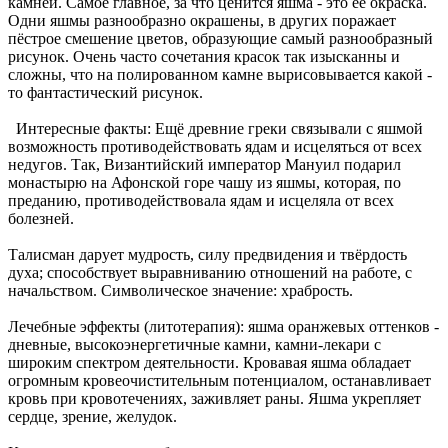
камней. Самое главное, за что ценится яшма - это её окраска.
Одни яшмы разнообразно окрашены, в других поражает
пёстрое смешение цветов, образующие самый разнообразный
рисунок. Очень часто сочетания красок так изысканны и
сложны, что на полированном камне вырисовывается какой -
то фантастический рисунок.
Интересные факты: Ещё древние греки связывали с яшмой
возможность противодействовать ядам и исцеляться от всех
недугов. Так, Византийский император Мануил подарил
монастырю на Афонской горе чашу из яшмы, которая, по
преданию, противодействовала ядам и исцеляла от всех
болезней.
Талисман дарует мудрость, силу предвидения и твёрдость
духа; способствует выравниванию отношений на работе, с
начальством. Символическое значение: храбрость.
Лечебные эффекты (литотерапия): яшма оранжевых оттенков -
дневные, высокоэнергетичные камни, камни-лекари с
широким спектром деятельности. Кровавая яшма обладает
огромным кровеочистительным потенциалом, останавливает
кровь при кровотечениях, заживляет раны. Яшма укрепляет
сердце, зрение, желудок.