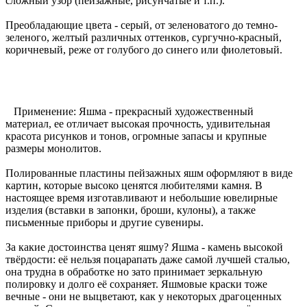
сложный узор (пейзажные, рисунчатые и т.п.).
Преобладающие цвета - серый, от зеленоватого до темно-
зеленого, желтый различных оттенков, сургучно-красный,
коричневый, реже от голубого до синего или фиолетовый.
Применение: Яшма - прекрасный художественный
материал, ее отличает высокая прочность, удивительная
красота рисунков и тонов, огромные запасы и крупные
размеры монолитов.
Полированные пластины пейзажных яшм оформляют в виде
картин, которые высоко ценятся любителями камня. В
настоящее время изготавливают и небольшие ювелирные
изделия (вставки в запонки, броши, кулоны), а также
письменные приборы и другие сувениры.
За какие достоинства ценят яшму? Яшма - камень высокой
твёрдости: её нельзя поцарапать даже самой лучшей сталью,
она трудна в обработке но зато принимает зеркальную
полировку и долго её сохраняет. Яшмовые краски тоже
вечные - они не выцветают, как у некоторых драгоценных