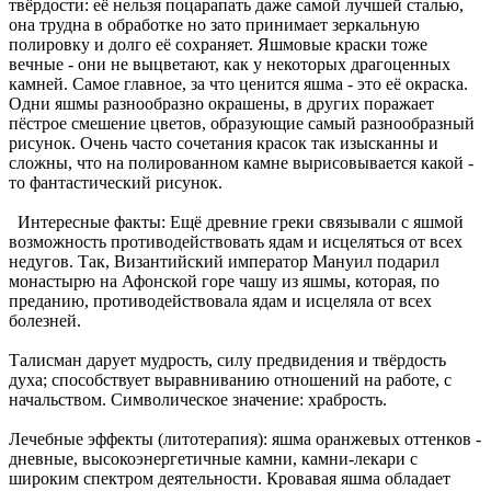
твёрдости: её нельзя поцарапать даже самой лучшей сталью,
она трудна в обработке но зато принимает зеркальную
полировку и долго её сохраняет. Яшмовые краски тоже
вечные - они не выцветают, как у некоторых драгоценных
камней. Самое главное, за что ценится яшма - это её окраска.
Одни яшмы разнообразно окрашены, в других поражает
пёстрое смешение цветов, образующие самый разнообразный
рисунок. Очень часто сочетания красок так изысканны и
сложны, что на полированном камне вырисовывается какой -
то фантастический рисунок.
Интересные факты: Ещё древние греки связывали с яшмой
возможность противодействовать ядам и исцеляться от всех
недугов. Так, Византийский император Мануил подарил
монастырю на Афонской горе чашу из яшмы, которая, по
преданию, противодействовала ядам и исцеляла от всех
болезней.
Талисман дарует мудрость, силу предвидения и твёрдость
духа; способствует выравниванию отношений на работе, с
начальством. Символическое значение: храбрость.
Лечебные эффекты (литотерапия): яшма оранжевых оттенков -
дневные, высокоэнергетичные камни, камни-лекари с
широким спектром деятельности. Кровавая яшма обладает