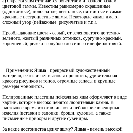
а) Окраска яшм отличается богатством и разнообразием
цветовой гаммы. Известны равномерно окрашенные
(однотонные), полосчатые, ленточные, пятнистые и самые
красивые пестроцветные яшмы. Некоторые яшмы имеют
сложный узор (пейзажные, рисунчатые и т.п.).
Преобладающие цвета - серый, от зеленоватого до темно-
зеленого, желтый различных оттенков, сургучно-красный,
коричневый, реже от голубого до синего или фиолетовый.
Применение: Яшма - прекрасный художественный
материал, ее отличает высокая прочность, удивительная
красота рисунков и тонов, огромные запасы и крупные
размеры монолитов.
Полированные пластины пейзажных яшм оформляют в виде
картин, которые высоко ценятся любителями камня. В
настоящее время изготавливают и небольшие ювелирные
изделия (вставки в запонки, броши, кулоны), а также
письменные приборы и другие сувениры.
За какие достоинства ценят яшму? Яшма - камень высокой