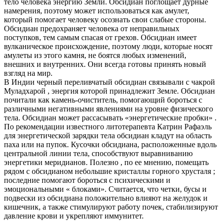
тело человека энергию Земли. Обсидиан поглощает дурные
намерения, поэтому может использоваться как амулет,
который помогает человеку осознать свои слабые стороны.
Обсидиан предохраняет человека от неправильных
поступков, тем самым спасая от грехов. Обсидиан имеет
вулканическое происхождение, поэтому люди, которые носят
амулеты из этого камня, не боятся любых изменений,
внешних и внутренних. Они всегда готовы принять новый
взгляд на мир.
В Индии черный переливчатый обсидиан связывали с чакрой
Муладхарой , энергия которой принадлежит Земле. Обсидиан
почитали как камень-очиститель, помогающий бороться с
различными негативными явлениями на уровне физического
тела. Обсидиан может рассасывать «энергетические пробки» .
По рекомендации известного литотерапевта Катрин Рафаэль
для энергетической зарядки тела обсидиан кладут на область
паха или на пупок. Кусочки обсидиана, расположенные вдоль
центральной линии тела, способствуют выравниванию
энергетики меридианов. Полезно , по ее мнению, помещать
рядом с обсидианом небольшие кристаллы горного хрусталя ;
последние помогают бороться с психическими и
эмоциональными « блоками». Считается, что четки, бусы и
подвески из обсидиана положительно влияют на желудок и
кишечник, а также стимулируют работу почек, стабилизируют
давление крови и укрепляют иммунитет.