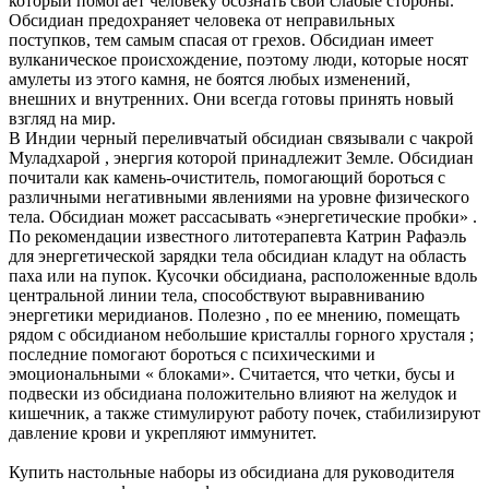
который помогает человеку осознать свои слабые стороны.
Обсидиан предохраняет человека от неправильных
поступков, тем самым спасая от грехов. Обсидиан имеет
вулканическое происхождение, поэтому люди, которые носят
амулеты из этого камня, не боятся любых изменений,
внешних и внутренних. Они всегда готовы принять новый
взгляд на мир.
В Индии черный переливчатый обсидиан связывали с чакрой
Муладхарой , энергия которой принадлежит Земле. Обсидиан
почитали как камень-очиститель, помогающий бороться с
различными негативными явлениями на уровне физического
тела. Обсидиан может рассасывать «энергетические пробки» .
По рекомендации известного литотерапевта Катрин Рафаэль
для энергетической зарядки тела обсидиан кладут на область
паха или на пупок. Кусочки обсидиана, расположенные вдоль
центральной линии тела, способствуют выравниванию
энергетики меридианов. Полезно , по ее мнению, помещать
рядом с обсидианом небольшие кристаллы горного хрусталя ;
последние помогают бороться с психическими и
эмоциональными « блоками». Считается, что четки, бусы и
подвески из обсидиана положительно влияют на желудок и
кишечник, а также стимулируют работу почек, стабилизируют
давление крови и укрепляют иммунитет.
Купить настольные наборы из обсидиана для руководителя