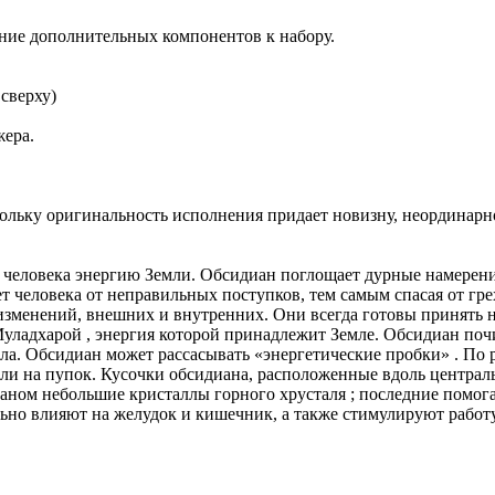
ние дополнительных компонентов к набору.
сверху)
жера.
льку оригинальность исполнения придает новизну, неординарно
 человека энергию Земли. Обсидиан поглощает дурные намерения
т человека от неправильных поступков, тем самым спасая от гр
 изменений, внешних и внутренних. Они всегда готовы принять н
уладхарой , энергия которой принадлежит Земле. Обсидиан поч
а. Обсидиан может рассасывать «энергетические пробки» . По 
а или на пупок. Кусочки обсидиана, расположенные вдоль центр
ианом небольшие кристаллы горного хрусталя ; последние помо
льно влияют на желудок и кишечник, а также стимулируют работ