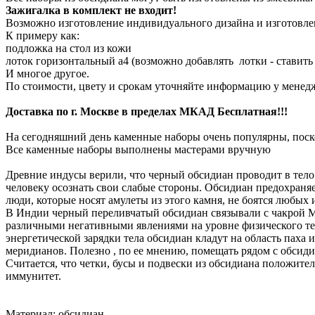
Зажигалка в комплект не входит
!
Возможно изготовление индивидуального дизайна и изготовле
К примеру как:
подложка на стол из кожи
лоток горизонтальный а4 (возможно добавлять лотки - ставить 
И многое другое.
По стоимости, цвету и срокам уточняйте информацию у менед
Доставка по г. Москве в пределах МКАД Бесплатная!!!
На сегодняшний день каменные наборы очень популярны, поско
Все каменные наборы выполнены мастерами вручную
Древние индусы верили, что черный обсидиан проводит в тело
человеку осознать свои слабые стороны. Обсидиан предохраняе
люди, которые носят амулеты из этого камня, не боятся любых
В Индии черный переливчатый обсидиан связывали с чакрой М
различными негативными явлениями на уровне физического тел
энергетической зарядки тела обсидиан кладут на область пах
меридианов. Полезно , по ее мнению, помещать рядом с обсид
Считается, что четки, бусы и подвески из обсидиана положите
иммунитет.
Материал: обсидиан.