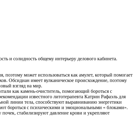
сть и солидность общему интерьеру делового кабинета.
, поэтому может использоваться как амулет, который помогает
ехов. Обсидиан имеет вулканическое происхождение, поэтому
овый взгляд на мир.
итали как камень-очиститель, помогающий бороться с
рекомендации известного литотерапевта Катрин Рафаэль для
альной линии тела, способствуют выравниванию энергетики
гают бороться с психическими и эмоциональными « блоками».
у почек, стабилизируют давление крови и укрепляют