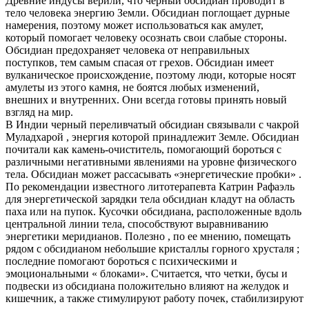
Древние индусы верили, что черный обсидиан проводит в
тело человека энергию Земли. Обсидиан поглощает дурные
намерения, поэтому может использоваться как амулет,
который помогает человеку осознать свои слабые стороны.
Обсидиан предохраняет человека от неправильных
поступков, тем самым спасая от грехов. Обсидиан имеет
вулканическое происхождение, поэтому люди, которые носят
амулеты из этого камня, не боятся любых изменений,
внешних и внутренних. Они всегда готовы принять новый
взгляд на мир.
В Индии черный переливчатый обсидиан связывали с чакрой
Муладхарой , энергия которой принадлежит Земле. Обсидиан
почитали как камень-очиститель, помогающий бороться с
различными негативными явлениями на уровне физического
тела. Обсидиан может рассасывать «энергетические пробки» .
По рекомендации известного литотерапевта Катрин Рафаэль
для энергетической зарядки тела обсидиан кладут на область
паха или на пупок. Кусочки обсидиана, расположенные вдоль
центральной линии тела, способствуют выравниванию
энергетики меридианов. Полезно , по ее мнению, помещать
рядом с обсидианом небольшие кристаллы горного хрусталя ;
последние помогают бороться с психическими и
эмоциональными « блоками». Считается, что четки, бусы и
подвески из обсидиана положительно влияют на желудок и
кишечник, а также стимулируют работу почек, стабилизируют