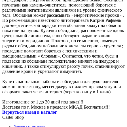
почитали как камень-очиститель, помогающий бороться с
различными негативными явлениями на уровне физического
тела. Обсидиан может рассасывать «энергетические пробки» .
По рекомендации известного литотерапевта Катрин Рафаэль
для энергетической зарядки тела обсидиан кладут на область
паха или на пупок. Кусочки обсидиана, расположенные вдоль
центральной линии тела, способствуют выравниванию
энергетики меридианов. Полезно , по ее мнению, помещать
рядом с обсидианом небольшие кристаллы горного хрусталя ;
последние помогают бороться с психическими и
эмоциональными « блоками». Считается, что четки, бусы и
подвески из обсидиана положительно влияют на желудок и
кишечник, а также стимулируют работу почек, стабилизируют
давление крови и укрепляют иммунитет.
Купить настольные наборы из обсидиана для руководителя
можно по телефону, мессенджеру в нижнем правом углу или
оформить заказ через интернет (через корзину в 1 клик).
Изготовление от 1 до 30 дней под заказ!!!
Доставка по г. Москве в пределах МКАД Бесплатная!!!
Вернуться назад в каталог
Castel
Shop
Заказы и оплата