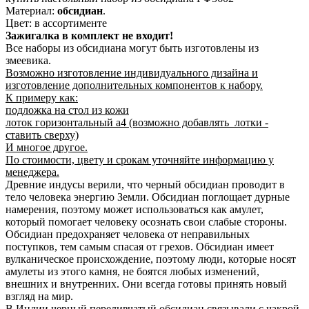
Материал:
обсидиан
.
Цвет: в ассортименте
Зажигалка в комплект не входит!
Все наборы из обсидиана могут быть изготовлены из
змеевика.
Возможно изготовление индивидуального дизайна и
изготовление дополнительных компонентов к набору.
К примеру как:
подложка на стол из кожи
лоток горизонтальный а4 (возможно добавлять лотки -
ставить сверху)
И многое другое.
По стоимости, цвету и срокам уточняйте информацию у
менеджера.
Древние индусы верили, что черный обсидиан проводит в
тело человека энергию Земли. Обсидиан поглощает дурные
намерения, поэтому может использоваться как амулет,
который помогает человеку осознать свои слабые стороны.
Обсидиан предохраняет человека от неправильных
поступков, тем самым спасая от грехов. Обсидиан имеет
вулканическое происхождение, поэтому люди, которые носят
амулеты из этого камня, не боятся любых изменений,
внешних и внутренних. Они всегда готовы принять новый
взгляд на мир.
В Индии черный переливчатый обсидиан связывали с чакрой