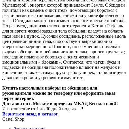
Муладхарой , энергия которой принадлежит Земле. Обсидиан
почитали как камень-очиститель, помогающий бороться с
различными негативными явлениями на уровне физического
тела. Обсидиан может рассасывать «энергетические пробки» .
По рекомендации известного литотерапевта Катрин Рафаэль
для энергетической зарядки тела обсидиан кладут на область
паха или на пупок. Кусочки обсидиана, расположенные вдоль
центральной линии тела, способствуют выравниванию
энергетики меридианов. Полезно , по ее мнению, помещать
рядом с обсидианом небольшие кристаллы горного хрусталя ;
последние помогают бороться с психическими и
эмоциональными « блоками». Считается, что четки, бусы и
подвески из обсидиана положительно влияют на желудок и
кишечник, а также стимулируют работу почек, стабилизируют
давление крови и укрепляют иммунитет.
Купить настольные наборы из обсидиана для
руководителя можно по телефону или оформить заказ
через интернет.
Доставка по г. Москве в пределах МКАД Бесплатная!!!
Изготовление от 1 до 30 дней под заказ!!!
Вернуться назад в каталог
Castel
Shop
Заказы и оплата