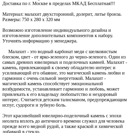
Доставка по г. Москве в пределах МКАД Бесплатная!!!
Материал: малахит двухсторонний, долерит, литье бронза.
Размеры: 750 x 280 x 320 мм
Возможно изготовление индивидуального дизайна и
изготовление дополнительных компонентов к набору.
Уточнять информацию у менеджера.
Малахит - это водный карбонат меди с шелковистым
блеском, цвет - от ярко-зеленого до черно-зеленого. Один из
самых древних ювелирных и поделочных камней. Малахит -
камень, привлекающий к своему обладателю интерес и
усиливающий его обаяние, это магический камень любви и
гармонии с очень сильной энергетикой. Малахит -
магический камень способствует эмоциональной
возбудимости, устанавливает гармонию и любовь, может
привлекать к его владельцу любопытство и нездоровый
интерес. Считается детским талисманом, предупреждающим
испуг, судороги и зубную боль.
Этот красивейший ювелирно-поделочный камень с эпохи
неолита вплоть до античного времени служил для человека
прежде всего медной рудой, а также краской и химической
добавкой в стекло.