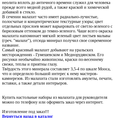
неолита вплоть до античного времени служил для человека
прежде всего медной рудой, а также краской и химической
добавкой в стекло.
В сечении малахит часто имеет радиально-лучистые,
полосчатые и концентрические текстурные узоры; цвет
отдельных прослоев может варьировать от светло-зеленого с
бирюзовым оттенком до темно-зеленого. Чаше всего окраска
малахита напоминает мягкий зеленый цвет листьев мальвы
(греч. "малахе"), отсюда минерал получил свое современное
название.
Самый красивый малахит добывают на уральских
месторождениях - Гумешевском и Меднорудянском. Его
рисунки необычайно живописны, краски по-весеннему
свежи, теплы и приятны глазу.
Твёрдость этого минерала составляет 3,5-4 по шкале Мооса,
что и определило большой интерес к нему мастеров-
камнерезов. Из малахита стали изготовлять амулеты, печати,
вставки, а также детали интерьеров.
Купить настольные наборы из малахита для руководителя
можно по телефону или оформить заказ через интернет.
Изготовление под заказ!!!
Вернуться назад в каталог