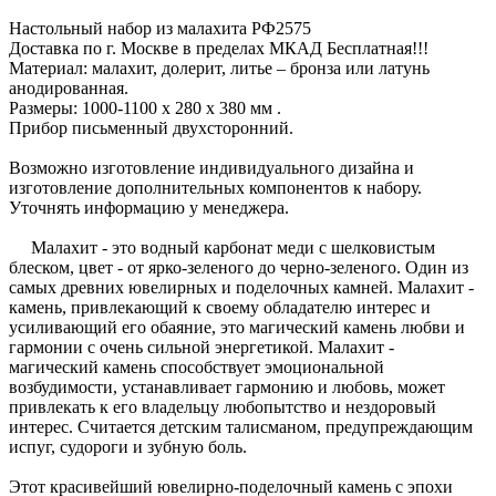
Настольный набор из малахита РФ2575
Доставка по г. Москве в пределах МКАД Бесплатная!!!
Материал: малахит, долерит, литье – бронза или латунь
анодированная.
Размеры: 1000-1100 x 280 x 380 мм .
Прибор письменный двухсторонний.
Возможно изготовление индивидуального дизайна и
изготовление дополнительных компонентов к набору.
Уточнять информацию у менеджера.
Малахит - это водный карбонат меди с шелковистым
блеском, цвет - от ярко-зеленого до черно-зеленого. Один из
самых древних ювелирных и поделочных камней. Малахит -
камень, привлекающий к своему обладателю интерес и
усиливающий его обаяние, это магический камень любви и
гармонии с очень сильной энергетикой. Малахит -
магический камень способствует эмоциональной
возбудимости, устанавливает гармонию и любовь, может
привлекать к его владельцу любопытство и нездоровый
интерес. Считается детским талисманом, предупреждающим
испуг, судороги и зубную боль.
Этот красивейший ювелирно-поделочный камень с эпохи