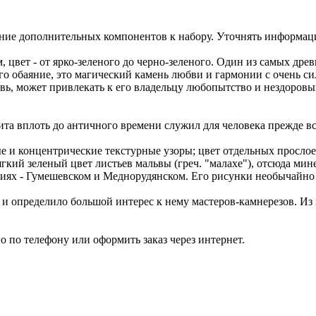
ение дополнительных компонентов к набору. Уточнять информац
цвет - от ярко-зеленого до черно-зеленого. Один из самых дре
 обаяние, это магический камень любви и гармонии с очень сил
вь, может привлекать к его владельцу любопытство и нездоров
а вплоть до античного времени служил для человека прежде все
е и концентрические текстурные узоры; цвет отдельных прослое
гкий зеленый цвет листьев мальвы (греч. "малахе"), отсюда мин
иях - Гумешевском и Меднорудянском. Его рисунки необычайно 
о и определило большой интерес к нему мастеров-камнерезов. Из 
 по телефону или оформить заказ через интернет.