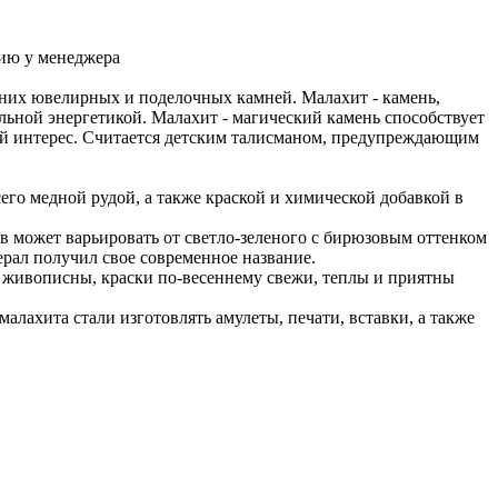
ию у менеджера
вних ювелирных и поделочных камней. Малахит - камень,
ьной энергетикой. Малахит - магический камень способствует
ый интерес. Считается детским талисманом, предупреждающим
го медной рудой, а также краской и химической добавкой в
в может варьировать от светло-зеленого с бирюзовым оттенком
ерал получил свое современное название.
живописны, краски по-весеннему свежи, теплы и приятны
малахита стали изготовлять амулеты, печати, вставки, а также