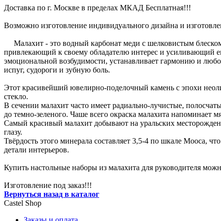
Доставка по г. Москве в пределах МКАД Бесплатная!!!
Возможно изготовление индивидуального дизайна и изготовл
Малахит - это водный карбонат меди с шелковистым блеском, 
привлекающий к своему обладателю интерес и усиливающий его
эмоциональной возбудимости, устанавливает гармонию и любо
испуг, судороги и зубную боль.
Этот красивейший ювелирно-поделочный камень с эпохи неолит
стекло.
В сечении малахит часто имеет радиально-лучистые, полосчаты
до темно-зеленого. Чаше всего окраска малахита напоминает мя
Самый красивый малахит добывают на уральских месторожден
глазу.
Твёрдость этого минерала составляет 3,5-4 по шкале Мооса, чт
детали интерьеров.
Купить настольные наборы из малахита для руководителя можно
Изготовление под заказ!!!
Вернуться назад в каталог
Castel
Shop
Заказы и оплата