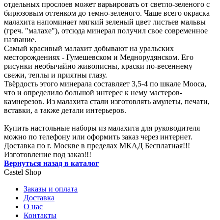
отдельных прослоев может варьировать от светло-зеленого с
бирюзовым оттенком до темно-зеленого. Чаше всего окраска
малахита напоминает мягкий зеленый цвет листьев мальвы
(греч. "малахе"), отсюда минерал получил свое современное
название.
Самый красивый малахит добывают на уральских
месторождениях - Гумешевском и Меднорудянском. Его
рисунки необычайно живописны, краски по-весеннему
свежи, теплы и приятны глазу.
Твёрдость этого минерала составляет 3,5-4 по шкале Мооса,
что и определило большой интерес к нему мастеров-
камнерезов. Из малахита стали изготовлять амулеты, печати,
вставки, а также детали интерьеров.
Купить настольные наборы из малахита для руководителя
можно по телефону или оформить заказ через интернет.
Доставка по г. Москве в пределах МКАД Бесплатная!!!
Изготовление под заказ!!!
Вернуться назад в каталог
Castel
Shop
Заказы и оплата
Доставка
О нас
Контакты