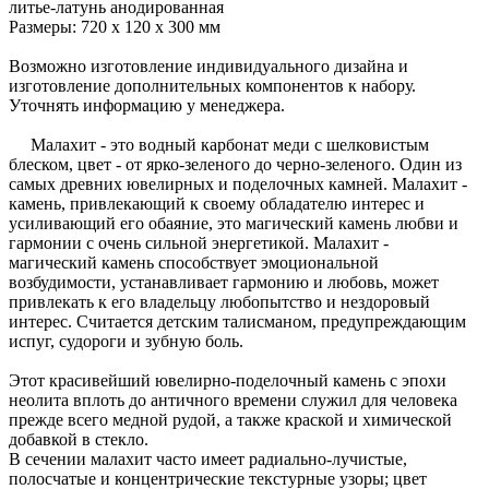
литье-латунь анодированная
Размеры: 720 x 120 x 300 мм
Возможно изготовление индивидуального дизайна и
изготовление дополнительных компонентов к набору.
Уточнять информацию у менеджера.
Малахит - это водный карбонат меди с шелковистым
блеском, цвет - от ярко-зеленого до черно-зеленого. Один из
самых древних ювелирных и поделочных камней. Малахит -
камень, привлекающий к своему обладателю интерес и
усиливающий его обаяние, это магический камень любви и
гармонии с очень сильной энергетикой. Малахит -
магический камень способствует эмоциональной
возбудимости, устанавливает гармонию и любовь, может
привлекать к его владельцу любопытство и нездоровый
интерес. Считается детским талисманом, предупреждающим
испуг, судороги и зубную боль.
Этот красивейший ювелирно-поделочный камень с эпохи
неолита вплоть до античного времени служил для человека
прежде всего медной рудой, а также краской и химической
добавкой в стекло.
В сечении малахит часто имеет радиально-лучистые,
полосчатые и концентрические текстурные узоры; цвет