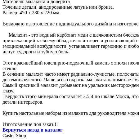
Материал: малахита и долерита
Точеные детали, анодированные латунь или бронза.
Размер: 450 x 280 x 220 мм.
Возможно изготовление индивидуального дизайна и изготовле
Малахит - это водный карбонат меди с шелковистым блеском, 
привлекающий к своему обладателю интерес и усиливающий его
эмоциональной возбудимости, устанавливает гармонию и любо
испуг, судороги и зубную боль
Этот красивейший ювелирно-поделочный камень с эпохи неолит
стекло.
В сечении малахит часто имеет радиально-лучистые, полосчаты
до темно-зеленого. Чаше всего окраска малахита напоминает мя
Самый красивый малахит добывают на уральских месторожден
глазу.
Твёрдость этого минерала составляет 3,5-4 по шкале Мооса, чт
детали интерьеров.
Купить настольные наборы из малахита для руководителя можно
Изготовление под заказ!!!
Вернуться назад в каталог
Castel
Shop