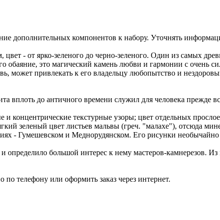
ние дополнительных компонентов к набору. Уточнять информац
цвет - от ярко-зеленого до черно-зеленого. Один из самых дре
 обаяние, это магический камень любви и гармонии с очень сил
вь, может привлекать к его владельцу любопытство и нездоров
а вплоть до античного времени служил для человека прежде все
е и концентрические текстурные узоры; цвет отдельных прослое
гкий зеленый цвет листьев мальвы (греч. "малахе"), отсюда мин
иях - Гумешевском и Меднорудянском. Его рисунки необычайно 
о и определило большой интерес к нему мастеров-камнерезов. Из 
 по телефону или оформить заказ через интернет.