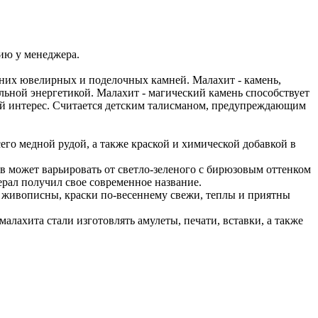
ию у менеджера.
вних ювелирных и поделочных камней. Малахит - камень,
ьной энергетикой. Малахит - магический камень способствует
ый интерес. Считается детским талисманом, предупреждающим
го медной рудой, а также краской и химической добавкой в
в может варьировать от светло-зеленого с бирюзовым оттенком
ерал получил свое современное название.
живописны, краски по-весеннему свежи, теплы и приятны
малахита стали изготовлять амулеты, печати, вставки, а также