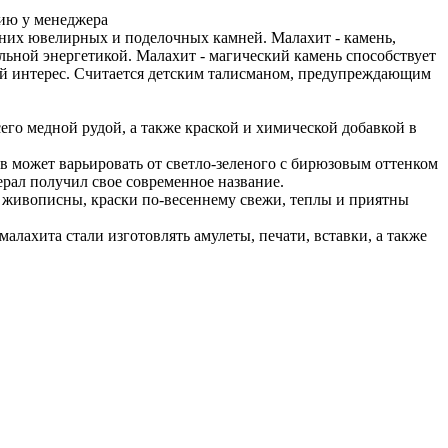
ию у менеджера
вних ювелирных и поделочных камней. Малахит - камень,
ьной энергетикой. Малахит - магический камень способствует
ый интерес. Считается детским талисманом, предупреждающим
го медной рудой, а также краской и химической добавкой в
в может варьировать от светло-зеленого с бирюзовым оттенком
ерал получил свое современное название.
живописны, краски по-весеннему свежи, теплы и приятны
малахита стали изготовлять амулеты, печати, вставки, а также