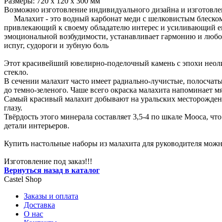
Размеры: 720 x 120 x 300 мм
Возможно изготовление индивидуального дизайна и изготовл
Малахит - это водный карбонат меди с шелковистым блеском, 
привлекающий к своему обладателю интерес и усиливающий его
эмоциональной возбудимости, устанавливает гармонию и любо
испуг, судороги и зубную боль
Этот красивейший ювелирно-поделочный камень с эпохи неолит
стекло.
В сечении малахит часто имеет радиально-лучистые, полосчаты
до темно-зеленого. Чаше всего окраска малахита напоминает мя
Самый красивый малахит добывают на уральских месторожден
глазу.
Твёрдость этого минерала составляет 3,5-4 по шкале Мооса, чт
детали интерьеров.
Купить настольные наборы из малахита для руководителя можно
Изготовление под заказ!!!
Вернуться назад в каталог
Castel
Shop
Заказы и оплата
Доставка
О нас