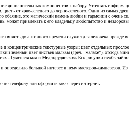
ение дополнительных компонентов к набору. Уточнять информац
цвет - от ярко-зеленого до черно-зеленого. Один из самых дре
 обаяние, это магический камень любви и гармонии с очень сил
вь, может привлекать к его владельцу любопытство и нездоров
а вплоть до античного времени служил для человека прежде все
е и концентрические текстурные узоры; цвет отдельных прослое
гкий зеленый цвет листьев мальвы (греч. "малахе"), отсюда мин
иях - Гумешевском и Меднорудянском. Его рисунки необычайно 
о и определило большой интерес к нему мастеров-камнерезов. Из 
 по телефону или оформить заказ через интернет.