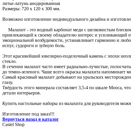
литье-латунь анодированная
Размеры: 720 x 120 x 300 мм.
Возможно изготовление индивидуального дизайна и изготовл
Малахит - это водный карбонат меди с шелковистым блеском, 
привлекающий к своему обладателю интерес и усиливающий его
эмоциональной возбудимости, устанавливает гармонию и любо
испуг, судороги и зубную боль.
Этот красивейший ювелирно-поделочный камень с эпохи неолит
стекло.
В сечении малахит часто имеет радиально-лучистые, полосчаты
до темно-зеленого. Чаше всего окраска малахита напоминает мя
Самый красивый малахит добывают на уральских месторожден
глазу.
Твёрдость этого минерала составляет 3,5-4 по шкале Мооса, чт
детали интерьеров.
Купить настольные наборы из малахита для руководителя можно
Изготовление под заказ!!!
Вернуться назад в каталог
Castel
Shop