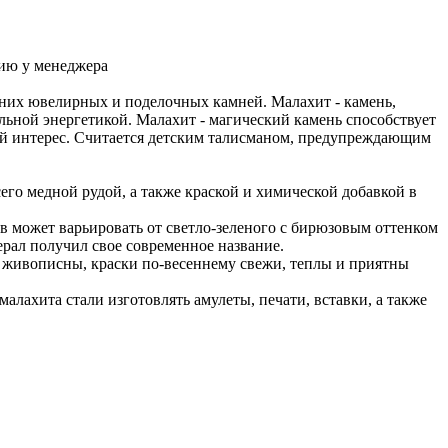
ию у менеджера
вних ювелирных и поделочных камней. Малахит - камень,
ьной энергетикой. Малахит - магический камень способствует
ый интерес. Считается детским талисманом, предупреждающим
го медной рудой, а также краской и химической добавкой в
в может варьировать от светло-зеленого с бирюзовым оттенком
ерал получил свое современное название.
живописны, краски по-весеннему свежи, теплы и приятны
малахита стали изготовлять амулеты, печати, вставки, а также