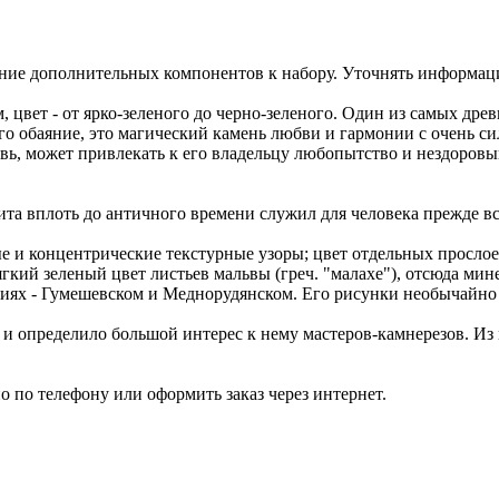
ение дополнительных компонентов к набору. Уточнять информац
цвет - от ярко-зеленого до черно-зеленого. Один из самых дре
 обаяние, это магический камень любви и гармонии с очень сил
вь, может привлекать к его владельцу любопытство и нездоров
а вплоть до античного времени служил для человека прежде все
е и концентрические текстурные узоры; цвет отдельных прослое
гкий зеленый цвет листьев мальвы (греч. "малахе"), отсюда мин
иях - Гумешевском и Меднорудянском. Его рисунки необычайно 
о и определило большой интерес к нему мастеров-камнерезов. Из 
 по телефону или оформить заказ через интернет.