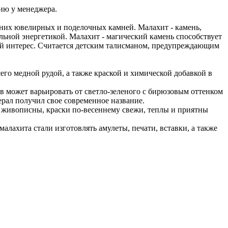
ию у менеджера.
вних ювелирных и поделочных камней. Малахит - камень,
ьной энергетикой. Малахит - магический камень способствует
ый интерес. Считается детским талисманом, предупреждающим
го медной рудой, а также краской и химической добавкой в
в может варьировать от светло-зеленого с бирюзовым оттенком
ерал получил свое современное название.
живописны, краски по-весеннему свежи, теплы и приятны
малахита стали изготовлять амулеты, печати, вставки, а также