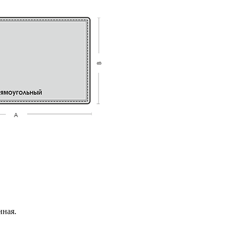
нная.