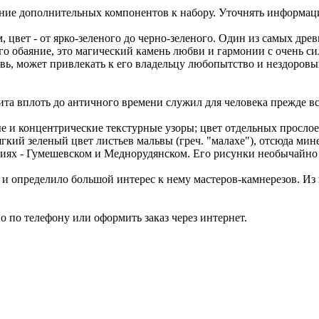
ние дополнительных компонентов к набору. Уточнять информац
цвет - от ярко-зеленого до черно-зеленого. Один из самых дре
 обаяние, это магический камень любви и гармонии с очень сил
вь, может привлекать к его владельцу любопытство и нездоров
а вплоть до античного времени служил для человека прежде все
е и концентрические текстурные узоры; цвет отдельных прослое
гкий зеленый цвет листьев мальвы (греч. "малахе"), отсюда мин
иях - Гумешевском и Меднорудянском. Его рисунки необычайно 
о и определило большой интерес к нему мастеров-камнерезов. Из 
 по телефону или оформить заказ через интернет.