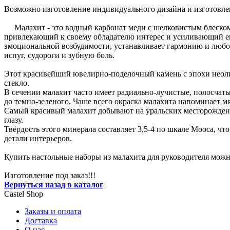
Возможно изготовление индивидуального дизайна и изготовле
Малахит - это водный карбонат меди с шелковистым блеском, 
привлекающий к своему обладателю интерес и усиливающий его
эмоциональной возбудимости, устанавливает гармонию и любо
испуг, судороги и зубную боль.
Этот красивейший ювелирно-поделочный камень с эпохи неолит
стекло.
В сечении малахит часто имеет радиально-лучистые, полосчаты
до темно-зеленого. Чаше всего окраска малахита напоминает мя
Самый красивый малахит добывают на уральских месторожден
глазу.
Твёрдость этого минерала составляет 3,5-4 по шкале Мооса, чт
детали интерьеров.
Купить настольные наборы из малахита для руководителя можно
Изготовление под заказ!!!
Вернуться назад в каталог
Castel
Shop
Заказы и оплата
Доставка
О нас