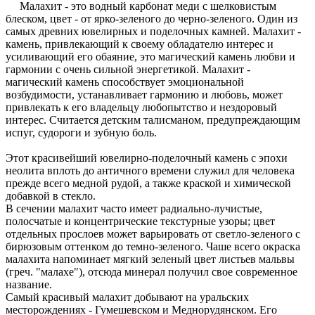
Малахит - это водный карбонат меди с шелковистым
блеском, цвет - от ярко-зеленого до черно-зеленого. Один из
самых древних ювелирных и поделочных камней. Малахит -
камень, привлекающий к своему обладателю интерес и
усиливающий его обаяние, это магический камень любви и
гармонии с очень сильной энергетикой. Малахит -
магический камень способствует эмоциональной
возбудимости, устанавливает гармонию и любовь, может
привлекать к его владельцу любопытство и нездоровый
интерес. Считается детским талисманом, предупреждающим
испуг, судороги и зубную боль.
Этот красивейший ювелирно-поделочный камень с эпохи
неолита вплоть до античного времени служил для человека
прежде всего медной рудой, а также краской и химической
добавкой в стекло.
В сечении малахит часто имеет радиально-лучистые,
полосчатые и концентрические текстурные узоры; цвет
отдельных прослоев может варьировать от светло-зеленого с
бирюзовым оттенком до темно-зеленого. Чаше всего окраска
малахита напоминает мягкий зеленый цвет листьев мальвы
(греч. "малахе"), отсюда минерал получил свое современное
название.
Самый красивый малахит добывают на уральских
месторождениях - Гумешевском и Меднорудянском. Его