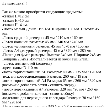
Лучшая цена!!!
Так же можно приобрести следующие предметы:
-стакан H=12 см.
-стакан H=10 см.
-стакан H=4 см.
- лоток малый Длина: 195 мм. Ширина: 130 мм. Высота: 45
мм.
-Лоток средний размеры : 45 мм / 210 мм / 160 мм
-Лоток большой размеры: 45 мм / 240 мм / 240 мм
-Лоток удлиненный размеры: 45 мм / 370 мм / 155 мм
-Лоток А4 фигурный размеры: 45 мм / 370 мм / 285 мм
-Папка для бумаг размеры: Высота: 340 мм. Ширина: 245 мм.
Толщина 25мм.( Изготавливается из кожи Full Grain.)
- Лоток для мелочей (лодочка)
-пресс папье D 110 мм
-лоток горизонтальный А6 Размеры: 40 мм / 135 мм / 170 мм
-нож для корреспонденции Размеры: 260 мм / 19 мм
-лоток горизонтальный А4 Размеры: 65 мм / 260 мм / 340 мм
(возможно добавлять лотки - ставить сверху)
- лоток вертикальный А4 Размеры: 320 мм / 90 мм / 260 мм
(возможно добавлять лотки - ставить сбоку)
-подставка для перекидного календаря Размеры: 30 мм / 160
мм / 220 мм
-Папка кожаная на подпись 330 /230 (460 в развернутом виде)