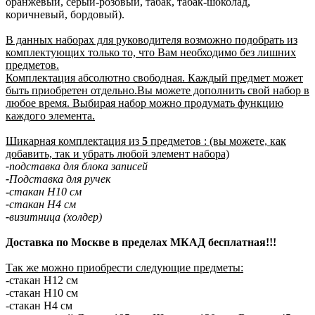
оранжевый, серый-розовый, табак, табак-шоколад,
коричневый, бордовый).
В данных наборах для руководителя возможно подобрать из
комплектующих только то, что Вам необходимо без лишних
предметов.
Комплектация абсолютно свободная. Каждый предмет может
быть приобретен отдельно.Вы можете дополнить свой набор в
любое время. Выбирая набор можно продумать функцию
каждого элемента.
Шикарная комплектация из
5
предметов : (вы можете, как
добавить, так и убрать любой элемент набора)
-
подставка для блока записей
-
Подставка для ручек
-
стакан Н10 см
-
стакан Н4 см
-
визитница (холдер)
Доставка по Москве в пределах МКАД бесплатная!!!
Так же можно приобрести следующие предметы:
-стакан Н12 см
-стакан Н10 см
-стакан Н4 см