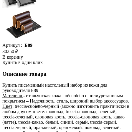
Артикул :
Б89
30250 ₽
В корзину
Купить в один клик
Описание товара
Купить письменный настольный набор из кожи для
руководителя Б89
Материал
- итальянская кожа tan\cuoietto с полиуретановым
покрытием – Надежность, стиль, широкий выбор аксессуаров.
Цвет
: treccia\cuoietto\черный (можно изготовить практически в
любом другом цвете: шоколад, treccia-шоколад, зеленый,
treccia-зеленый, слоновая кость, treccia-слоновая кость, какао
(латте), treccia-какао, белый, синий, серый, treccia-серый,
treccia-черный, оранжевый, оранжевый-шоколад, зеленый-