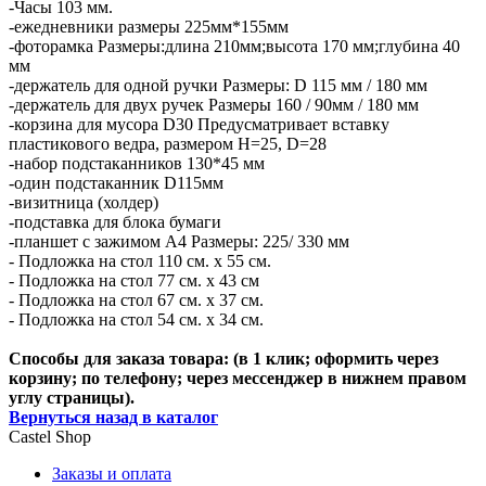
-Часы 103 мм.
-ежедневники размеры 225мм*155мм
-фоторамка Размеры:длина 210мм;высота 170 мм;глубина 40
мм
-держатель для одной ручки Размеры: D 115 мм / 180 мм
-держатель для двух ручек Размеры 160 / 90мм / 180 мм
-корзина для мусора D30 Предусматривает вставку
пластикового ведра, размером H=25, D=28
-набор подстаканников 130*45 мм
-один подстаканник D115мм
-визитница (холдер)
-подставка для блока бумаги
-планшет с зажимом А4 Размеры: 225/ 330 мм
- Подложка на стол 110 см. х 55 см.
- Подложка на стол 77 см. х 43 см
- Подложка на стол 67 см. х 37 см.
- Подложка на стол 54 см. х 34 см.
Способы для заказа товара: (в 1 клик; оформить через
корзину; по телефону; через мессенджер в нижнем правом
углу страницы).
Вернуться назад в каталог
Castel
Shop
Заказы и оплата