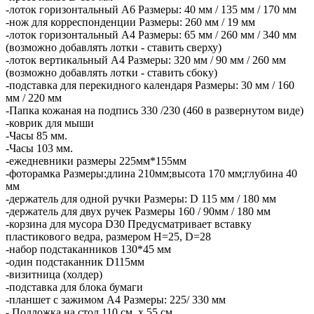
-лоток горизонтальный А6 Размеры: 40 мм / 135 мм / 170 мм
-нож для корреспонденции Размеры: 260 мм / 19 мм
-лоток горизонтальный А4 Размеры: 65 мм / 260 мм / 340 мм
(возможно добавлять лотки - ставить сверху)
-лоток вертикальный А4 Размеры: 320 мм / 90 мм / 260 мм
(возможно добавлять лотки - ставить сбоку)
-подставка для перекидного календаря Размеры: 30 мм / 160
мм / 220 мм
-Папка кожаная на подпись 330 /230 (460 в развернутом виде)
-коврик для мыши
-Часы 85 мм.
-Часы 103 мм.
-ежедневники размеры 225мм*155мм
-фоторамка Размеры:длина 210мм;высота 170 мм;глубина 40
мм
-держатель для одной ручки Размеры: D 115 мм / 180 мм
-держатель для двух ручек Размеры 160 / 90мм / 180 мм
-корзина для мусора D30 Предусматривает вставку
пластикового ведра, размером H=25, D=28
-набор подстаканников 130*45 мм
-один подстаканник D115мм
-визитница (холдер)
-подставка для блока бумаги
-планшет с зажимом А4 Размеры: 225/ 330 мм
- Подложка на стол 110 см. х 55 см.