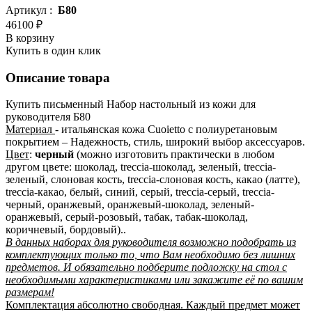
Артикул :
Б80
46100 ₽
В корзину
Купить в один клик
Описание товара
Купить письменный Набор настольный из кожи для
руководителя Б80
Материал
- итальянская кожа Cuoietto с полиуретановым
покрытием – Надежность, стиль, широкий выбор аксессуаров.
Цвет
:
черный
(можно изготовить практически в любом
другом цвете: шоколад, treccia-шоколад, зеленый, treccia-
зеленый, слоновая кость, treccia-слоновая кость, какао (латте),
treccia-какао, белый, синий, серый, treccia-серый, treccia-
черный, оранжевый, оранжевый-шоколад, зеленый-
оранжевый, серый-розовый, табак, табак-шоколад,
коричневый, бордовый)..
В данных наборах для руководителя возможно подобрать из
комплектующих только то, что Вам необходимо без лишних
предметов. И обязательно подберите подложку на стол с
необходимыми характеристиками или закажите её по вашим
размерам!
Комплектация абсолютно свободная. Каждый предмет может