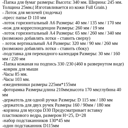
-Папка для бумаг размеры: Высота: 340 мм. Ширина: 245 мм.
Толщина 25мм.( Изготавливается из кожи Full Grain.)
- Лоток для мелочей (лодочка)
-пресс папье D 110 мм
-лоток горизонтальный А6 Размеры: 40 мм / 135 мм / 170 мм
-нож для корреспонденции Размеры: 260 мм / 19 мм
-лоток горизонтальный А4 Размеры: 65 мм / 260 мм / 340 мм
(возможно добавлять лотки - ставить сверху)
- лоток вертикальный А4 Размеры: 320 мм / 90 мм / 260 мм
(возможно добавлять лотки - ставить сбоку)
-подставка для перекидного календаря Размеры: 30 мм / 160
мм / 220 мм
-Папка кожаная на подпись 330 /230 (460 в развернутом виде)
-коврик для мыши
-Часы 85 мм.
-Часы 103 мм.
-ежедневники размеры 225мм*155мм
-фоторамка Размеры:длина 210мм;высота 170 мм;глубина 40
мм
-держатель для одной ручки Размеры: D 115 мм / 180 мм
-держатель для двух ручек Размеры 160 / 90мм / 180 мм
-корзина для мусора D30 Предусматривает вставку
пластикового ведра, размером H=25, D=28
-набор подстаканников 130*45 мм
-один подстаканник D115мм