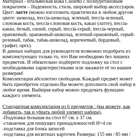
Материал - итальянская кожа Cuoietto с полиуретановым
покрытием – Надежность, стиль, широкий выбор аксессуаров.
Цвет:
латте
(можно изготовить практически в любом другом
цвете: шоколад, treccia-шоколад, зеленый, treccia-зеленый,
слоновая кость, treccia-слоновая кость, какао (латте), treccia-
какао, белый, синий, серый, treccia-серый, treccia-черный,
оранжевый, оранжевый-шоколад, зеленый-оранжевый, серый-
розовый, табак, табак-шоколад, коричневый, бордовый,
графит, орех).
В данных наборах для руководителя возможно подобрать из
комплектующих только то, что Вам необходимо без лишних
предметов. И обязательно подберите подложку на стол с
необходимыми характеристиками или закажите её по вашим
размерам!
Комплектация абсолютно свободная. Каждый предмет может
быть приобретен отдельно.Вы можете дополнить свой набор в
любое время. Выбирая набор можно продумать функцию
каждого элемента.
Стандартная комплектация из 6 предметов : (вы можете, как
добавить, так и убрать любой элемент набора).
-Подложка большая на стол 67 см. х 37 см.
-стаканчик для пишущих принадлежностей H=4 см
-подставка для блока записей
-подставка для визитных карточек Размеры: 155 мм / 85 мм /