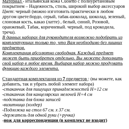
Материал
- итальянская кожа Cuoietto с полиуретановым
покрытием – Надежность, стиль, широкий выбор аксессуаров
Цвет
: черный (можно изготовить практически в любом
другом цвете:бордо, серый, табак-шоколад, шоколад, зеленый,
слоновая кость, какао (латте) , белый, синий, Розовой,
оранжевый, Табак, коричневый. черный, под крокодила,
треча).
В данных наборах для руководителя возможно подобрать из
комплектующих только то, что Вам необходимо без лишних
предметов.
Комплектация абсолютно свободная. Каждый предмет
может быть приобретен отдельно. Вы можете дополнить
свой набор в любое время. Выбирая набор можно продумать
функцию каждого элемента.
Стандартная комплектация из
7
предметов
: (вы можете, как
добавить, так и убрать любой элемент набора)
-
стаканчик для пишущих принадлежностей H=12 см
-
стаканчик для канцелярских мелочей H=4 см
-
подставка для блока записей
-
визитница (холдер)
-
Подложка на стол 67 см. х 37 см.
-
держатель для одной руки (+ручка)
-
нож для корреспонденции (в комплект не входит)