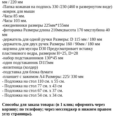
мм / 220 мм
-Папка кожаная на подпись 330 /230 (460 в развернутом виде)
-коврик для мыши
-Часы 85 мм.
-Часы 103 мм.
-ежедневники размеры 225мм*155мм
-фоторамка Размеры:длина 210мм;высота 170 мм;глубина 40
мм
-держатель для одной ручки Размеры: D 115 мм / 180 мм
-держатель для двух ручек Размеры 160 / 90мм / 180 мм
-корзина для мусора D30 Предусматривает вставку
пластикового ведра, размером H=25, D=28
-набор подстаканников 130*45 мм
-один подстаканник D115мм
-визитница (холдер)
-подставка для блока бумаги
-планшет с зажимом А4 Размеры: 225/ 330 мм
- Подложка на стол 110 см. х 55 см.
- Подложка на стол 77 см. х 43 см
- Подложка на стол 67 см. х 37 см.
- Подложка на стол 54 см. х 34 см.
Способы для заказа товара: (в 1 клик; оформить через
корзину; по телефону; через мессенджер в нижнем правом
углу страницы).