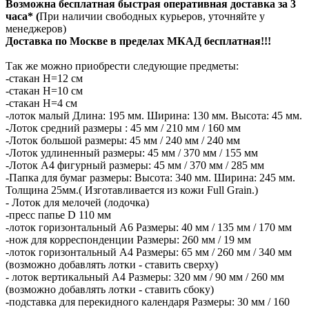
Возможна бесплатная быстрая оперативная доставка за 3
часа* (
При наличии свободных курьеров, уточняйте у
менеджеров)
Доставка по Москве в пределах МКАД бесплатная!!!
Так же можно приобрести следующие предметы:
-стакан Н=12 см
-стакан Н=10 см
-стакан Н=4 см
-лоток малый Длина: 195 мм. Ширина: 130 мм. Высота: 45 мм.
-Лоток средний размеры : 45 мм / 210 мм / 160 мм
-Лоток большой размеры: 45 мм / 240 мм / 240 мм
-Лоток удлиненный размеры: 45 мм / 370 мм / 155 мм
-Лоток А4 фигурный размеры: 45 мм / 370 мм / 285 мм
-Папка для бумаг размеры: Высота: 340 мм. Ширина: 245 мм.
Толщина 25мм.( Изготавливается из кожи Full Grain.)
- Лоток для мелочей (лодочка)
-пресс папье D 110 мм
-лоток горизонтальный А6 Размеры: 40 мм / 135 мм / 170 мм
-нож для корреспонденции Размеры: 260 мм / 19 мм
-лоток горизонтальный А4 Размеры: 65 мм / 260 мм / 340 мм
(возможно добавлять лотки - ставить сверху)
- лоток вертикальный А4 Размеры: 320 мм / 90 мм / 260 мм
(возможно добавлять лотки - ставить сбоку)
-подставка для перекидного календаря Размеры: 30 мм / 160