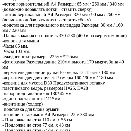
-лоток горизонтальный А4 Размеры: 65 мм / 260 мм / 340 мм
(возможно добавлять лотки - ставить сверху)
- лоток вертикальный А4 Размеры: 320 мм / 90 мм / 260 мм
(возможно добавлять лотки - ставить сбоку)
-подставка для перекидного календаря Размеры: 30 мм / 160
мм / 220 мм
-Папка кожаная на подпись 330 /230 (460 в развернутом виде)
-коврик для мыши
-Часы 85 мм.
-Часы 103 мм.
-ежедневники размеры 225мм*155мм
-фоторамка Размеры:длина 210мм;высота 170 мм;глубина 40
мм
-держатель для одной ручки Размеры: D 115 мм / 180 мм
-держатель для двух ручек Размеры 160 / 90мм / 180 мм
-корзина для мусора D30 Предусматривает вставку
пластикового ведра, размером H=25, D=28
-набор подстаканников 130*45 мм
-один подстаканник D115мм
-визитница (холдер)
-подставка для блока бумаги
-планшет с зажимом А4 Размеры: 225/ 330 мм
- Подложка на стол 110 см. х 55 см.
- Подложка на стол 77 см. х 43 см
- Подложка на стол 67 см. х 37 см.