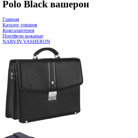
Polo Black вашерон
Главная
Каталог товаров
Кожгалантерея
Портфели кожаные
NARVIN VASHERON