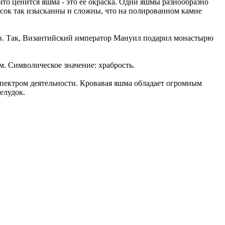
что ценится яшма - это её окраска. Одни яшмы разнообразно
асок так изысканны и сложны, что на полированном камне
ов. Так, Византийский император Мануил подарил монастырю
м. Символическое значение: храбрость.
пектром деятельности. Кровавая яшма обладает огромным
елудок.