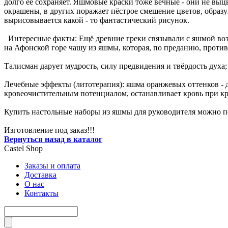
долго её сохраняет. Яшмовые краски тоже вечные - они не выцв
окрашены, в других поражает пёстрое смешение цветов, образ
вырисовывается какой - то фантастический рисунок.
Интересные факты: Ещё древние греки связывали с яшмой воз
на Афонской горе чашу из яшмы, которая, по преданию, противо
Талисман дарует мудрость, силу предвидения и твёрдость духа
Лечебные эффекты (литотерапия): яшма оранжевых оттенков -
кровеочистительным потенциалом, останавливает кровь при кро
Купить настольные наборы из яшмы для руководителя можно по
Изготовление под заказ!!!
Вернуться назад в каталог
Castel
Shop
Заказы и оплата
Доставка
О нас
Контакты