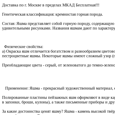
Доставка по г. Москве в пределах МКАД Бесплатная!!!
Генетическая классификация: кремнистая горная порода.
Состав: Яшма представляет собой горную породу, содержащую з
удивительными рисунками. Названия яшмам дают по характеру 
Физические свойства:
а) Окраска яшм отличается богатством и разнообразием цвето
пестроцветные яшмы. Некоторые яшмы имеют сложный узор (пе
Преобладающие цвета - серый, от зеленоватого до темно-зелен
Применение: Яшма - прекрасный художественный материал, ее 
Полированные пластины пейзажных яшм оформляют в виде карт
в запонки, броши, кулоны), а также письменные приборы и др
За какие достоинства ценят яшму? Яшма - камень высокой твёр