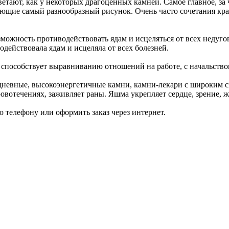
етают, как у некоторых драгоценных камней. Самое главное, за 
ующие самый разнообразный рисунок. Очень часто сочетания кр
можность противодействовать ядам и исцеляться от всех недуг
действовала ядам и исцеляла от всех болезней.
; способствует выравниванию отношений на работе, с начальство
 дневные, высокоэнергетичные камни, камни-лекари с широким с
вотечениях, заживляет раны. Яшма укрепляет сердце, зрение, ж
 телефону или оформить заказ через интернет.