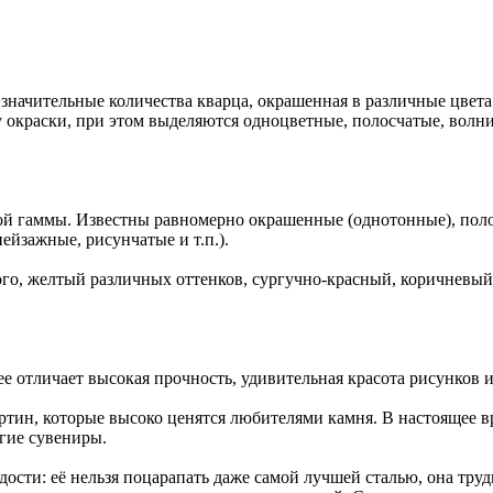
начительные количества кварца, окрашенная в различные цвета.
окраски, при этом выделяются одноцветные, полосчатые, волнис
вой гаммы. Известны равномерно окрашенные (однотонные), пол
йзажные, рисунчатые и т.п.).
ого, желтый различных оттенков, сургучно-красный, коричневый
отличает высокая прочность, удивительная красота рисунков и
ин, которые высоко ценятся любителями камня. В настоящее в
угие сувениры.
дости: её нельзя поцарапать даже самой лучшей сталью, она тру