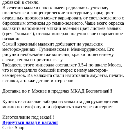
добавкой в стекло.
В сечении малахит часто имеет радиально-лучистые,
полосчатые и концентрические текстурные узоры; цвет
отдельных прослоев может варьировать от светло-зеленого с
бирюзовым оттенком до темно-зеленого. Чаше всего окраска
малахита напоминает мягкий зеленый цвет листьев мальвы
(греч. "малахе"), отсюда минерал получил свое современное
название.
Самый красивый малахит добывают на уральских
месторождениях - Гумешевском и Меднорудянском. Его
рисунки необычайно живописны, краски по-весеннему
свежи, теплы и приятны глазу.
Твёрдость этого минерала составляет 3,5-4 по шкале Мооса,
что и определило большой интерес к нему мастеров-
камнерезов. Из малахита стали изготовлять амулеты, печати,
вставки, а также детали интерьеров.
Доставка по г. Москве в пределах МКАД Бесплатная!!!
Купить настольные наборы из малахита для руководителя
можно по телефону или оформить заказ через интернет.
Изготовление под заказ!!!
Вернуться назад в каталог
Castel
Shop