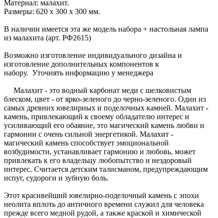
Материал: малахит.
Размеры: 620 x 300 x 300 мм.
В наличии имеется эта же модель набора + настольная лампа
из малахита (арт. РФ2615)
Возможно изготовление индивидуального дизайна и
изготовление дополнительных компонентов к
набору. Уточнять информацию у менеджера
Малахит - это водный карбонат меди с шелковистым
блеском, цвет - от ярко-зеленого до черно-зеленого. Один из
самых древних ювелирных и поделочных камней. Малахит -
камень, привлекающий к своему обладателю интерес и
усиливающий его обаяние, это магический камень любви и
гармонии с очень сильной энергетикой. Малахит -
магический камень способствует эмоциональной
возбудимости, устанавливает гармонию и любовь, может
привлекать к его владельцу любопытство и нездоровый
интерес. Считается детским талисманом, предупреждающим
испуг, судороги и зубную боль.
Этот красивейший ювелирно-поделочный камень с эпохи
неолита вплоть до античного времени служил для человека
прежде всего медной рудой, а также краской и химической