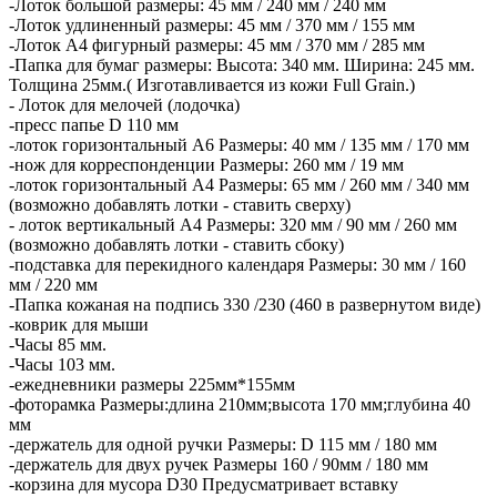
-Лоток большой размеры: 45 мм / 240 мм / 240 мм
-Лоток удлиненный размеры: 45 мм / 370 мм / 155 мм
-Лоток А4 фигурный размеры: 45 мм / 370 мм / 285 мм
-Папка для бумаг размеры: Высота: 340 мм. Ширина: 245 мм.
Толщина 25мм.( Изготавливается из кожи Full Grain.)
- Лоток для мелочей (лодочка)
-пресс папье D 110 мм
-лоток горизонтальный А6 Размеры: 40 мм / 135 мм / 170 мм
-нож для корреспонденции Размеры: 260 мм / 19 мм
-лоток горизонтальный А4 Размеры: 65 мм / 260 мм / 340 мм
(возможно добавлять лотки - ставить сверху)
- лоток вертикальный А4 Размеры: 320 мм / 90 мм / 260 мм
(возможно добавлять лотки - ставить сбоку)
-подставка для перекидного календаря Размеры: 30 мм / 160
мм / 220 мм
-Папка кожаная на подпись 330 /230 (460 в развернутом виде)
-коврик для мыши
-Часы 85 мм.
-Часы 103 мм.
-ежедневники размеры 225мм*155мм
-фоторамка Размеры:длина 210мм;высота 170 мм;глубина 40
мм
-держатель для одной ручки Размеры: D 115 мм / 180 мм
-держатель для двух ручек Размеры 160 / 90мм / 180 мм
-корзина для мусора D30 Предусматривает вставку