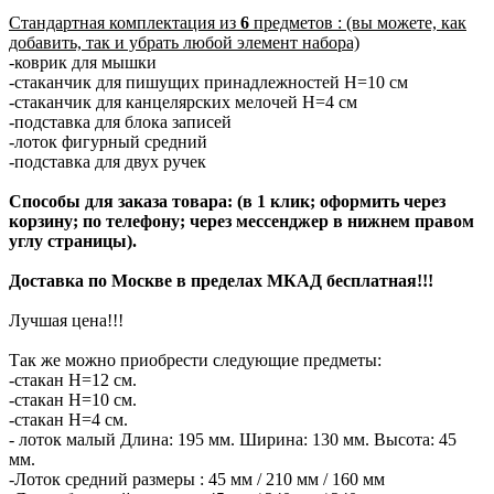
Стандартная комплектация из
6
предметов : (вы можете, как
добавить, так и убрать любой элемент набора)
-коврик для мышки
-стаканчик для пишущих принадлежностей H=10 см
-стаканчик для канцелярских мелочей H=4 см
-подставка для блока записей
-лоток фигурный средний
-подставка для двух ручек
Способы для заказа товара: (в 1 клик; оформить через
корзину; по телефону; через мессенджер в нижнем правом
углу страницы).
Доставка по Москве в пределах МКАД бесплатная!!!
Лучшая цена!!!
Так же можно приобрести следующие предметы:
-стакан H=12 см.
-стакан H=10 см.
-стакан H=4 см.
- лоток малый Длина: 195 мм. Ширина: 130 мм. Высота: 45
мм.
-Лоток средний размеры : 45 мм / 210 мм / 160 мм