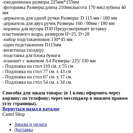
-ежедневники размеры 225мм*155мм
-фоторамка Размеры:длина 210мм;высота 170 мм;глубина 40
мм
-держатель для одной ручки Размеры: D 115 мм / 180 мм
-держатель для двух ручек Размеры 160 / 90мм / 180 мм
-корзина для мусора D30 Предусматривает вставку
пластикового ведра, размером H=25, D=28
-набор подстаканников 130*45 мм
-один подстаканник D115мм
-визитница (холдер)
-подставка для блока бумаги
-планшет с зажимом А4 Размеры: 225/ 330 мм
- Подложка на стол 110 см. х 55 см.
- Подложка на стол 77 см. х 43 см
- Подложка на стол 67 см. х 37 см.
- Подложка на стол 54 см. х 34 см.
Способы для заказа товара: (в 1 клик; оформить через
корзину; по телефону; через мессенджер в нижнем правом
углу страницы).
Вернуться назад в каталог
Castel
Shop
Заказы и оплата
Доставка