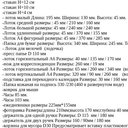
-стакан Н=12 см
-стакан Н=10 см
-стакан Н=4 см
- лоток малый Длина: 195 мм. Ширина: 130 мм. Высота: 45 мм.
-Лоток средний размеры : 45 мм / 210 мм / 160 мм
-Лоток большой размеры: 45 мм / 240 мм / 240 мм
-Лоток удлиненный размеры: 45 мм / 370 мм / 155 мм
-Лоток А4 фигурный размеры: 45 мм / 370 мм / 285 мм
-Папка для бумаг размеры: Высота: 340 мм. Ширина: 245 мм. То
- Лоток для мелочей (лодочка)
-пресс папье D 110 мм
-лоток горизонтальный А6 Размеры: 40 мм / 135 мм / 170 мм
-нож для корреспонденции Размеры: 260 мм / 19 мм
-лоток горизонтальный А4 Размеры: 65 мм / 260 мм / 340 мм (в
- лоток вертикальный А4 Размеры: 320 мм / 90 мм / 260 мм (во
-подставка для перекидного календаря Размеры: 30 мм / 160 мм 
-Папка кожаная на подпись 330 /230 (460 в развернутом виде)
-коврик для мыши
-Часы 85 мм.
-Часы 103 мм.
-ежедневники размеры 225мм*155мм
-фоторамка Размеры:длина 210мм;высота 170 мм;глубина 40 мм
-держатель для одной ручки Размеры: D 115 мм / 180 мм
-держатель для двух ручек Размеры 160 / 90мм / 180 мм
-корзина для мусора D30 Предусматривает вставку пластиковог