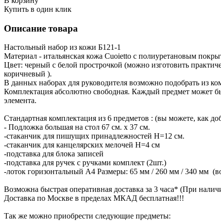
В корзину
Купить в один клик
Описание товара
Настольный набор из кожи Б121-1
Материал - итальянская кожа Cuoietto с полиуретановым покры
Цвет: черный с белой прострочкой (можно изготовить практичес
коричневый ).
В данных наборах для руководителя возможно подобрать из ко
Комплектация абсолютно свободная. Каждый предмет может б
элемента.
Стандартная комплектация из 6 предметов : (вы можете, как доб
- Подложка большая на стол 67 см. х 37 см.
-стаканчик для пишущих принадлежностей H=12 см.
-стаканчик для канцелярских мелочей H=4 см
-подставка для блока записей
-подставка для ручек с ручками комплект (2шт.)
-лоток горизонтальный А4 Размеры: 65 мм / 260 мм / 340 мм (в
Возможна быстрая оперативная доставка за 3 часа* (При налич
Доставка по Москве в пределах МКАД бесплатная!!!
Так же можно приобрести следующие предметы: