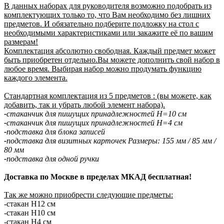
В данных наборах для руководителя возможно подобрать из
комплектующих только то, что Вам необходимо без лишних
предметов. И обязательно подберите подложку на стол с
необходимыми характеристиками или закажите её по вашим
размерам!
Комплектация абсолютно свободная. Каждый предмет может
быть приобретен отдельно.Вы можете дополнить свой набор в
любое время. Выбирая набор можно продумать функцию
каждого элемента.
Стандартная комплектация из 5 предметов : (вы можете, как
добавить, так и убрать любой элемент набора).
-
стаканчик для пишущих принадлежностей H=10 см
-
стаканчик для пишущих принадлежностей H=4 см
-
подставка для блока записей
-
подставка для визитных карточек Размеры: 155 мм / 85 мм /
80 мм
-
подставка для одной ручки
Доставка по Москве в пределах МКАД бесплатная!
Так же можно приобрести следующие предметы:
-стакан Н12 см
-стакан Н10 см
-стакан Н4 см