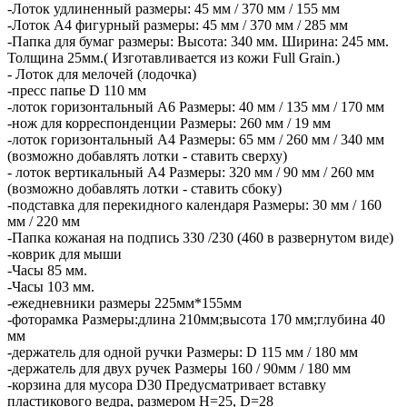
-Лоток удлиненный размеры: 45 мм / 370 мм / 155 мм
-Лоток А4 фигурный размеры: 45 мм / 370 мм / 285 мм
-Папка для бумаг размеры: Высота: 340 мм. Ширина: 245 мм.
Толщина 25мм.( Изготавливается из кожи Full Grain.)
- Лоток для мелочей (лодочка)
-пресс папье D 110 мм
-лоток горизонтальный А6 Размеры: 40 мм / 135 мм / 170 мм
-нож для корреспонденции Размеры: 260 мм / 19 мм
-лоток горизонтальный А4 Размеры: 65 мм / 260 мм / 340 мм
(возможно добавлять лотки - ставить сверху)
- лоток вертикальный А4 Размеры: 320 мм / 90 мм / 260 мм
(возможно добавлять лотки - ставить сбоку)
-подставка для перекидного календаря Размеры: 30 мм / 160
мм / 220 мм
-Папка кожаная на подпись 330 /230 (460 в развернутом виде)
-коврик для мыши
-Часы 85 мм.
-Часы 103 мм.
-ежедневники размеры 225мм*155мм
-фоторамка Размеры:длина 210мм;высота 170 мм;глубина 40
мм
-держатель для одной ручки Размеры: D 115 мм / 180 мм
-держатель для двух ручек Размеры 160 / 90мм / 180 мм
-корзина для мусора D30 Предусматривает вставку
пластикового ведра, размером H=25, D=28