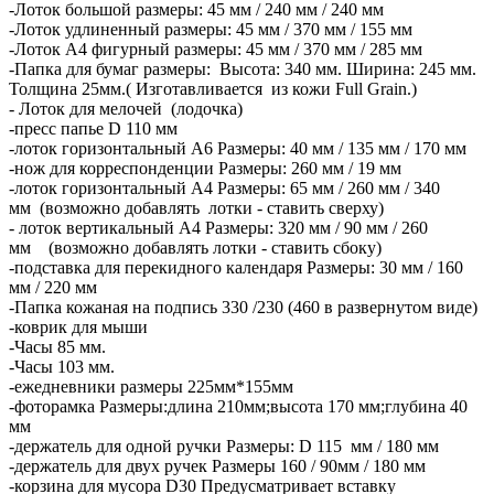
-Лоток большой размеры: 45 мм / 240 мм / 240 мм
-Лоток удлиненный размеры: 45 мм / 370 мм / 155 мм
-Лоток А4 фигурный размеры: 45 мм / 370 мм / 285 мм
-Папка для бумаг размеры: Высота: 340 мм. Ширина: 245 мм.
Толщина 25мм.( Изготавливается из кожи Full Grain.)
- Лоток для мелочей (лодочка)
-пресс папье D 110 мм
-лоток горизонтальный А6 Размеры: 40 мм / 135 мм / 170 мм
-нож для корреспонденции Размеры: 260 мм / 19 мм
-лоток горизонтальный А4 Размеры: 65 мм / 260 мм / 340
мм (возможно добавлять лотки - ставить сверху)
- лоток вертикальный А4 Размеры: 320 мм / 90 мм / 260
мм (возможно добавлять лотки - ставить сбоку)
-подставка для перекидного календаря Размеры: 30 мм / 160
мм / 220 мм
-Папка кожаная на подпись 330 /230 (460 в развернутом виде)
-коврик для мыши
-Часы 85 мм.
-Часы 103 мм.
-ежедневники размеры 225мм*155мм
-фоторамка Размеры:длина 210мм;высота 170 мм;глубина 40
мм
-держатель для одной ручки Размеры: D 115 мм / 180 мм
-держатель для двух ручек Размеры 160 / 90мм / 180 мм
-корзина для мусора D30 Предусматривает вставку