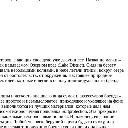
еров, знающих свое дело уже десятки лет. Название марки –
 называемом Озерном крае (Lake District). Сидя на берегу,
ывала небольшими волнами, в небе летали птицы, вокруг озера
ел от обстоятельств, от окружения. Настоящее природное
х идей, которые и легли в основу индивидуальности бренда
ализм и легкость внешнего вида сумок и аксессуаров бренда –
ее простое и незамысловатое, приходящее и уходящее на фоне
 выполняются из лучших материалов, которые дала нам
сокотехнологичная подкладка Softprotection. Эта прекрасная
 возможными технологиями пошива. И, наконец, еще одной
кции. Любой человек, берущий в руки будь то сумку, или
рые выделают продукцию бренда среди прочих на рынке.