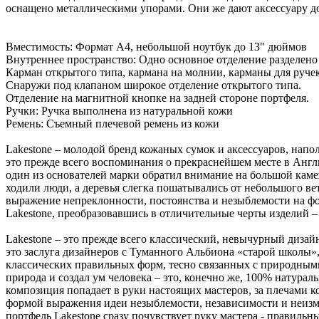
оснащено металлическими упорами. Они же дают аксессуару д
Вместимость: Формат А4, небольшой ноутбук до 13" дюймов
Внутреннее пространство: Одно основное отделение разделено
Карман открытого типа, кармана на молнии, карманы для ручек
Снаружи под клапаном широкое отделение открытого типа.
Отделение на магнитной кнопке на задней стороне портфеля.
Ручки: Ручка выполнена из натуральной кожи
Ремень: Съемный плечевой ремень из кожи
Lakestone – молодой бренд кожаных сумок и аксессуаров, напо
это прежде всего воспоминания о прекраснейшем месте в Англии
один из основателей марки обратил внимание на большой камен
ходили люди, а деревья слегка пошатывались от небольшого ве
выражение непреклонности, постоянства и незыблемости на фо
Lakestone, преобразовавшись в отличительные черты изделий –
Lakestone – это прежде всего классический, невычурный дизайн
это заслуга дизайнеров с Туманного Альбиона «старой школы»,
классических правильных форм, тесно связанных с природными
природа и создал ум человека – это, конечно же, 100% натурал
композиция попадает в руки настоящих мастеров, за плечами 
формой выражения идеи незыблемости, независимости и неизмен
портфель Lakestone сразу почувствует руку мастера - правиль