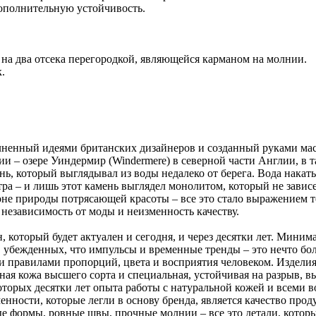
ополнительную устойчивость.
 на два отсека перегородкой, являющейся карманом на молнии.
.
лненный идеями британских дизайнеров и созданный руками маст
 – озере Уиндермир (Windermere) в северной части Англии, в так
ь, который выглядывал из воды недалеко от берега. Вода накат
тра – и лишь этот камень выглядел монолитом, который не завис
не природы потрясающей красоты – все это стало выражением те
 независимость от моды и неизменность качеству.
, который будет актуален и сегодня, и через десятки лет. Миним
 убежденных, что импульсы и временные тренды – это нечто бол
 правилами пропорций, цвета и восприятия человеком. Изделия
ьная кожа высшего сорта и специальная, устойчивая на разрыв, вы
которых десятки лет опыта работы с натуральной кожей и всеми
ности, которые легли в основу бренда, является качество проду
ные формы, ровные швы, прочные молнии – все это детали, кото