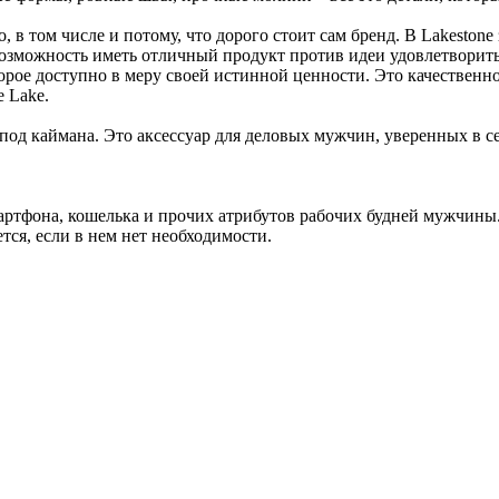
о, в том числе и потому, что дорого стоит сам бренд. В Lakeston
зможность иметь отличный продукт против идеи удовлетворить 
торое доступно в меру своей истинной ценности. Это качественно
e Lake.
од каймана. Это аксессуар для деловых мужчин, уверенных в се
мартфона, кошелька и прочих атрибутов рабочих будней мужчины.
ется, если в нем нет необходимости.