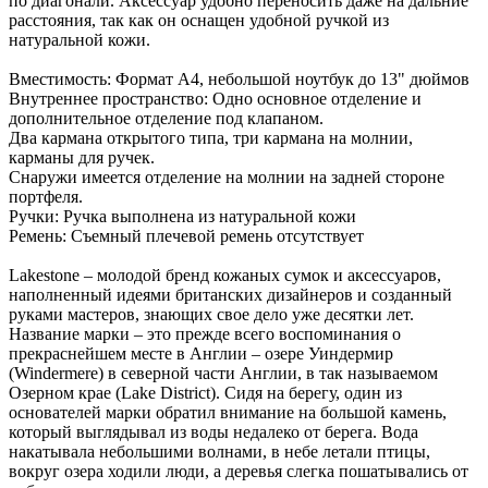
по диагонали. Аксессуар удобно переносить даже на дальние
расстояния, так как он оснащен удобной ручкой из
натуральной кожи.
Вместимость: Формат А4, небольшой ноутбук до 13" дюймов
Внутреннее пространство: Одно основное отделение и
дополнительное отделение под клапаном.
Два кармана открытого типа, три кармана на молнии,
карманы для ручек.
Снаружи имеется отделение на молнии на задней стороне
портфеля.
Ручки: Ручка выполнена из натуральной кожи
Ремень: Съемный плечевой ремень отсутствует
Lakestone – молодой бренд кожаных сумок и аксессуаров,
наполненный идеями британских дизайнеров и созданный
руками мастеров, знающих свое дело уже десятки лет.
Название марки – это прежде всего воспоминания о
прекраснейшем месте в Англии – озере Уиндермир
(Windermere) в северной части Англии, в так называемом
Озерном крае (Lake District). Сидя на берегу, один из
основателей марки обратил внимание на большой камень,
который выглядывал из воды недалеко от берега. Вода
накатывала небольшими волнами, в небе летали птицы,
вокруг озера ходили люди, а деревья слегка пошатывались от