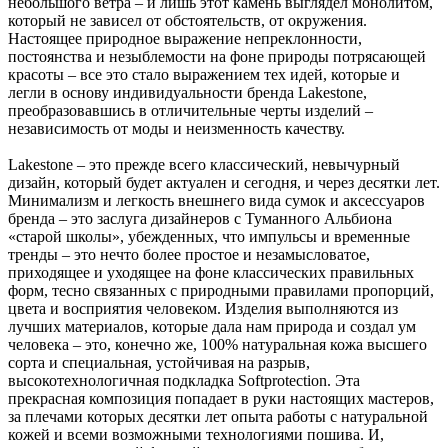
небольшого ветра – и лишь этот камень выглядел монолитом,
который не зависел от обстоятельств, от окружения.
Настоящее природное выражение непреклонности,
постоянства и незыблемости на фоне природы потрясающей
красоты – все это стало выражением тех идей, которые и
легли в основу индивидуальности бренда Lakestone,
преобразовавшись в отличительные черты изделий –
независимость от моды и неизменность качеству.
Lakestone – это прежде всего классический, невычурный
дизайн, который будет актуален и сегодня, и через десятки лет.
Минимализм и легкость внешнего вида сумок и аксессуаров
бренда – это заслуга дизайнеров с Туманного Альбиона
«старой школы», убежденных, что импульсы и временные
тренды – это нечто более простое и незамысловатое,
приходящее и уходящее на фоне классических правильных
форм, тесно связанных с природными правилами пропорций,
цвета и восприятия человеком. Изделия выполняются из
лучших материалов, которые дала нам природа и создал ум
человека – это, конечно же, 100% натуральная кожа высшего
сорта и специальная, устойчивая на разрыв,
высокотехнологичная подкладка Softprotection. Эта
прекрасная композиция попадает в руки настоящих мастеров,
за плечами которых десятки лет опыта работы с натуральной
кожей и всеми возможными технологиями пошива. И,