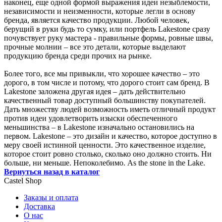
наконец, еще одной формой выражения идеи незыблемости,
независимости и неизменности, которые легли в основу
бренда, является качество продукции. Любой человек,
берущий в руки будь то сумку, или портфель Lakestone сразу
почувствует руку мастера - правильные формы, ровные швы,
прочные молнии – все это детали, которые выделают
продукцию бренда среди прочих на рынке.
Более того, все мы привыкли, что хорошее качество – это
дорого, в том числе и потому, что дорого стоит сам бренд. В
Lakestone заложена другая идея – дать действительно
качественный товар доступный большинству покупателей.
Дать множеству людей возможность иметь отличный продукт
против идеи удовлетворить изыски обеспеченного
меньшинства – в Lakestone изначально остановились на
первом. Lakestone – это дизайн и качество, которое доступно в
меру своей истинной ценности. Это качественное изделие,
которое стоит ровно столько, сколько оно должно стоить. Ни
больше, ни меньше. Непоколебимо. As the stone in the Lake.
Вернуться назад в каталог
Castel
Shop
Заказы и оплата
Доставка
О нас