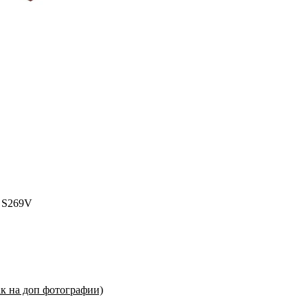
) S269V
ак на доп фотографии)