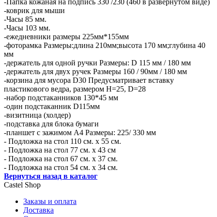
-Папка кожаная на подпись 330 /230 (460 в развернутом виде)
-коврик для мыши
-Часы 85 мм.
-Часы 103 мм.
-ежедневники размеры 225мм*155мм
-фоторамка Размеры:длина 210мм;высота 170 мм;глубина 40
мм
-держатель для одной ручки Размеры: D 115 мм / 180 мм
-держатель для двух ручек Размеры 160 / 90мм / 180 мм
-корзина для мусора D30 Предусматривает вставку
пластикового ведра, размером H=25, D=28
-набор подстаканников 130*45 мм
-один подстаканник D115мм
-визитница (холдер)
-подставка для блока бумаги
-планшет с зажимом А4 Размеры: 225/ 330 мм
- Подложка на стол 110 см. х 55 см.
- Подложка на стол 77 см. х 43 см
- Подложка на стол 67 см. х 37 см.
- Подложка на стол 54 см. х 34 см.
Вернуться назад в каталог
Castel
Shop
Заказы и оплата
Доставка