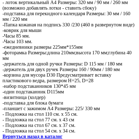
- лоток вертикальный А4 Размеры: 320 мм / 90 мм / 260 мм
(возможно добавлять лотки - ставить сбоку)
-подставка для перекидного календаря Размеры: 30 мм / 160
мм / 220 мм
-Папка кожаная на подпись 330 /230 (460 в развернутом виде)
-коврик для мыши
-Часы 85 мм.
-Часы 103 мм.
-ежедневники размеры 225мм*155мм
-фоторамка Размеры:длина 210мм;высота 170 мм;глубина 40
мм
-держатель для одной ручки Размеры: D 115 мм / 180 мм
-держатель для двух ручек Размеры 160 / 90мм / 180 мм
-корзина для мусора D30 Предусматривает вставку
пластикового ведра, размером H=25, D=28
-набор подстаканников 130*45 мм
-один подстаканник D115мм
-визитница (холдер)
-подставка для блока бумаги
-планшет с зажимом А4 Размеры: 225/ 330 мм
- Подложка на стол 110 см. х 55 см.
- Подложка на стол 77 см. х 43 см
- Подложка на стол 67 см. х 37 см.
- Подложка на стол 54 см. х 34 см.
Вернуться назад в каталог