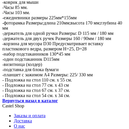
-коврик для мыши
-Часы 85 мм.
-Часы 103 мм.
-ежедневники размеры 225мм*155мм
-фоторамка Размеры:длина 210мм;высота 170 мм;глубина 40
мм
-держатель для одной ручки Размеры: D 115 мм / 180 мм
-держатель для двух ручек Размеры 160 / 90мм / 180 мм
-корзина для мусора D30 Предусматривает вставку
пластикового ведра, размером H=25, D=28
-набор подстаканников 130*45 мм
-один подстаканник D115мм
-визитница (холдер)
-подставка для блока бумаги
-планшет с зажимом А4 Размеры: 225/ 330 мм
- Подложка на стол 110 см. х 55 см.
- Подложка на стол 77 см. х 43 см
- Подложка на стол 67 см. х 37 см.
- Подложка на стол 54 см. х 34 см.
Вернуться назад в каталог
Castel
Shop
Заказы и оплата
Доставка
О нас