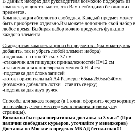
В данных наборах для руководителя возможно подобрать из
комплектующих только то, что Вам необходимо без лишних
предметов.
Комплектация абсолютно свободная. Каждый предмет может
быть приобретен отдельно.Вы можете дополнить свой набор в
любое время. Выбирая набор можно продумать функцию
каждого элемента.
Стандартная комплектация из
6
предметов : (вы можете, как
добавить, так и убрать любой элемент набора)
-подложка на стол 67 см. х 37 см.
-стаканчик для пишущих принадлежностей H=12 см
-стаканчик для канцелярских мелочей H=4 см
-подставка для блока записей
-лоток горизонтальный А4 Размеры: 65мм/260мм/340мм
(возможно добавлять лотки - ставить сверху)
-подставка для двух ручек
Способы для заказа товара: (в 1 клик; оформить через корзину;
по телефону; через мессенджер в нижнем правом углу
страницы).
Возможна быстрая оперативная доставка за 3 часа* (При
наличии свободных курьеров, уточняйте у менеджеров)
Доставка по Москве в пределах МКАД бесплатная!!!