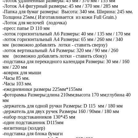
-Лоток удлиненный размеры: 45 мм / 370 мм / 155 мм
-Лоток А4 фигурный размеры: 45 мм / 370 мм / 285 мм
-Папка для бумаг размеры: Высота: 340 мм. Ширина: 245 мм.
Толщина 25мм.( Изготавливается из кожи Full Grain.)
-Лоток для мелочей (лодочка)
-пресс папье D 110 мм
-лоток горизонтальный А6 Размеры: 40 мм / 135 мм / 170 мм
-лоток горизонтальный А4 Размеры: 65 мм / 260 мм / 340
мм (возможно добавлять лотки - ставить сверху)
-лоток вертикальный А4 Размеры: 320 мм / 90 мм / 260
мм (возможно добавлять лотки - ставить сбоку)
-подставка для перекидного календаря Размеры: 30 мм / 160
мм / 220 мм
-коврик для мыши
-Часы 85 мм.
-Часы 103 мм.
-ежедневники размеры 225мм*155мм
-фоторамка Размеры:длина 210мм;высота 170 мм;глубина 40
мм
-держатель для одной ручки Размеры: D 115 мм / 180 мм
-держатель для двух ручек Размеры 160 / 90мм / 180 мм
-набор подстаканников 130*45 мм
-один подстаканник D115мм
-визитница (холдер)
-подставка для блока бумаги