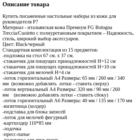
Описание товара
Купить письменные настольные наборы из кожи для
руководителя Р7
Материал - итальянская кожа Премиум FG Bologna
Treccia/Cuoietto с полиуретановым покрытием – Надежность,
стиль, широкий выбор аксессуаров.
Цвет: Black/черный
Стандартная комплектация из 15 предметов:
-подложка на стол 67 см. х 37 см.
-стаканчик для пишущих принадлежностей H=12 см
-стаканчик для пишущих принадлежностей H=10 см
-стаканчик для мелочей H=4 см
-лоток горизонтальный А4 Размеры: 65 мм / 260 мм / 340
мм (возможно добавлять лотки - ставить сверху)
-лоток вертикальный А4 Размеры: 320 мм / 90 мм / 260
мм (возможно добавлять лотки - ставить сбоку)
-лоток горизонтальный А6 Размеры: 40 мм / 135 мм / 170 мм
-визитница (холдер)
-подставка для блока записей
-лоток для мелочей фигурный
-картхолдер 110*85 мм
-лодочка
-пресс-папье
-подставка для двух ручек