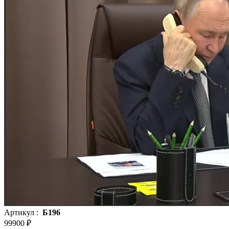
Артикул :
Б196
99900 ₽