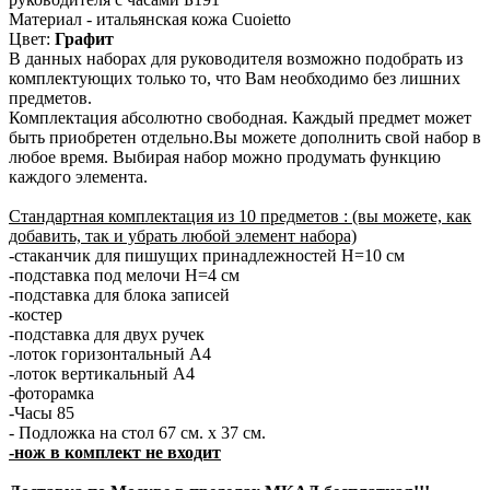
Материал - итальянская кожа Cuoietto
Цвет:
Графит
В данных наборах для руководителя возможно подобрать из
комплектующих только то, что Вам необходимо без лишних
предметов.
Комплектация абсолютно свободная. Каждый предмет может
быть приобретен отдельно.Вы можете дополнить свой набор в
любое время. Выбирая набор можно продумать функцию
каждого элемента.
Стандартная комплектация из 10 предметов : (вы можете, как
добавить, так и убрать любой элемент набора)
-стаканчик для пишущих принадлежностей H=10 см
-подставка под мелочи H=4 см
-подставка для блока записей
-костер
-подставка для двух ручек
-лоток горизонтальный А4
-лоток вертикальный А4
-фоторамка
-Часы 85
- Подложка на стол 67 см. х 37 см.
-нож в комплект не входит