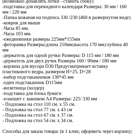
(возможно добавлять лотки - ставить сбоку)
-подставка для перекидного календаря Размеры: 30 мм / 160
мм / 220 мм
-Папка кожаная на подпись 330 /230 (460 в развернутом виде)
-коврик для мыши
-Часы 85 мм.
-Часы 103 мм.
-ежедневники размеры 225мм*155мм
-фоторамка Размеры:длина 210мм;высота 170 мм;глубина 40
мм
-держатель для одной ручки Размеры: D 115 мм / 180 мм
-держатель для двух ручек Размеры 160 / 90мм / 180 мм
-корзина для мусора D30 Предусматривает вставку
пластикового ведра, размером H=25, D=28
-набор подстаканников 130*45 мм
-один подстаканник D115мм
-визитница (холдер)
-подставка для блока бумаги
-планшет с зажимом А4 Размеры: 225/ 330 мм
- Подложка на стол 110 см. х 55 см.
- Подложка на стол 77 см. х 43 см
- Подложка на стол 67 см. х 37 см.
- Подложка на стол 54 см. х 34 см.
Способы для заказа товара: (в 1 клик; оформить через корзину;