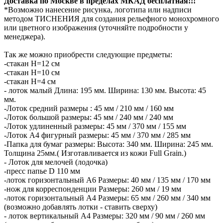
Доставка по Москве в пределах МКАД бесплатная!!!
*Возможно нанесение рисунка, логотипа или надписи
методом ТИСНЕНИЯ для создания рельефного монохромного
или цветного изображения (уточняйте подробности у
менеджера).
Так же можно приобрести следующие предметы:
-стакан H=12 см
-стакан H=10 см
-стакан H=4 см
- лоток малый Длина: 195 мм. Ширина: 130 мм. Высота: 45
мм.
-Лоток средний размеры : 45 мм / 210 мм / 160 мм
-Лоток большой размеры: 45 мм / 240 мм / 240 мм
-Лоток удлиненный размеры: 45 мм / 370 мм / 155 мм
-Лоток А4 фигурный размеры: 45 мм / 370 мм / 285 мм
-Папка для бумаг размеры: Высота: 340 мм. Ширина: 245 мм.
Толщина 25мм.( Изготавливается из кожи Full Grain.)
- Лоток для мелочей (лодочка)
-пресс папье D 110 мм
-лоток горизонтальный А6 Размеры: 40 мм / 135 мм / 170 мм
-нож для корреспонденции Размеры: 260 мм / 19 мм
-лоток горизонтальный А4 Размеры: 65 мм / 260 мм / 340 мм
(возможно добавлять лотки - ставить сверху)
- лоток вертикальный А4 Размеры: 320 мм / 90 мм / 260 мм