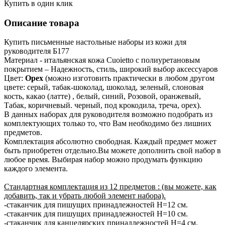
Купить в один клик
Описание товара
Купить письменные настольные наборы из кожи для
руководителя Б177
Материал - итальянская кожа Cuoietto с полиуретановым
покрытием – Надежность, стиль, широкий выбор аксессуаров
Цвет:
Орех
(можно изготовить практически в любом другом
цвете: серый, табак-шоколад, шоколад, зеленый, слоновая
кость, какао (латте) , белый, синий, Розовой, оранжевый,
Табак, коричневый. черный, под крокодила, треча, орех).
В данных наборах для руководителя возможно подобрать из
комплектующих только то, что Вам необходимо без лишних
предметов.
Комплектация абсолютно свободная. Каждый предмет может
быть приобретен отдельно.Вы можете дополнить свой набор в
любое время. Выбирая набор можно продумать функцию
каждого элемента.
Стандартная комплектация из 12 предметов : (вы можете, как
добавить, так и убрать любой элемент набора).
-стаканчик для пишущих принадлежностей H=12 см.
-стаканчик для пишущих принадлежностей H=10 см.
-стаканчик для канцелярских принадлежностей H=4 см.